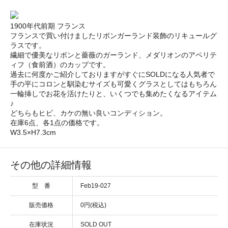
1900年代前期 フランス
フランスで買い付けましたリボンガーランド装飾のリキュールグ
ラスです。
繊細で優美なリボンと薔薇のガーランド、メダリオンのアペリテ
ィフ（食前酒）のカップです。
過去に何度かご紹介しておりますがすぐにSOLDになる人気者で
手の平にコロンと馴染むサイズも可愛くグラスとしてはもちろん
一輪挿しでお花を活けたりと、いくつでも集めたくなるアイテム
♪
どちらもヒビ、カケの無い良いコンディション。
在庫6点、各1点の価格です。
W3.5×H7.3cm
その他の詳細情報
型 番
Feb19-027
販売価格
0円(税込)
在庫状況
SOLD OUT