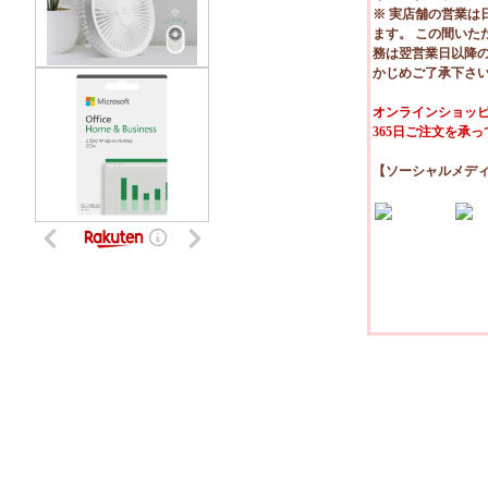
※ 実店舗の営業は
ます。 この間いた
務は翌営業日以降
かじめご了承下さ
オンラインショッピ
365日ご注文を承
【ソーシャルメデ