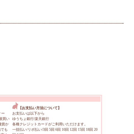
【お支払い方法について】
ィー
お支払いは以下から
接買い
ゆうちょ銀行/楽天銀行
雑貨か
各種クレジットカードがご利用いただけます。
地でも
一括払い/リボ払い/3回 5回 6回 10回 12回 15回 18回 20