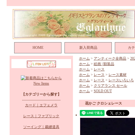
HOME
新入荷商品
カテ
ホーム
>
アンティーク全商品
>
2
ホーム
>
絵画 | 額装品
ホーム
>
レース
ホーム
>
レース
>
レース素材
ホーム
>
レース
>
レースいろいろ
New Items
ホーム
>
クリアランス セール
ホーム
>
SOLD OUT
【カテゴリーから探す】
--------------------------------
花かご クロシェレース
カード｜エフェメラ
レース｜ファブリック
ソーイング｜裁縫道具