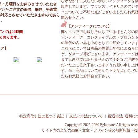
なかなか手に入らない珍しいアンティークを
日・月曜日をお休みさせていただき
販売しています。フランス、イギリスのアン
だいたご注文の返信、梱包、発送業
クについてご不明な点がございましたらお気
の対応とさせていただきますのであら
問合せ下さい。
い。
【アンティークについて】
ングは24時間
弊ショップでお取り扱いしているほとんどの
っております。
アンティーク・コレクテイブルズ・ブロカン
の年代の古い品を中心としてご紹介していま
ィア】
これらについては商品の性質上年代によるサ
ケ、ダメージ等がございます。アンティーク
までも新品ではありませんので十分なご理解
だいた上ご注文下さいますようお願い申し上
す。尚、商品について何かご不明な点がござ
たらお気軽にお問合せ下さい。
特定商取引法に基づく表記
｜
支払い方法について
｜
配送方法･送料に
Copyright© 2025-2030 Eglantyne. All rights rese
サイト内の全ての画像・文章・デザイン等の無断転載・複