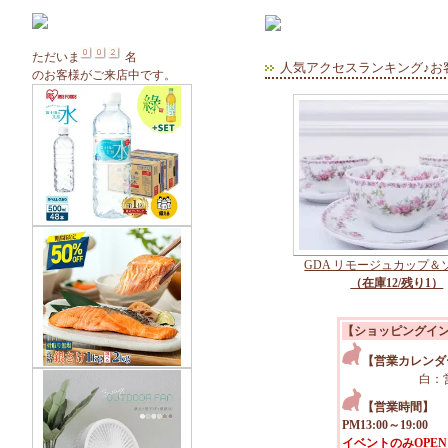
ただいま
名
人気アクセスランキング♪お
のお客様がご来店中です。
GDA リモージュカップ＆
（在庫12/残り1）
【ショッピングイ
【営業カレンダ
白：
【営業時間】
PM13:00～19:00
イベントのみOPEN