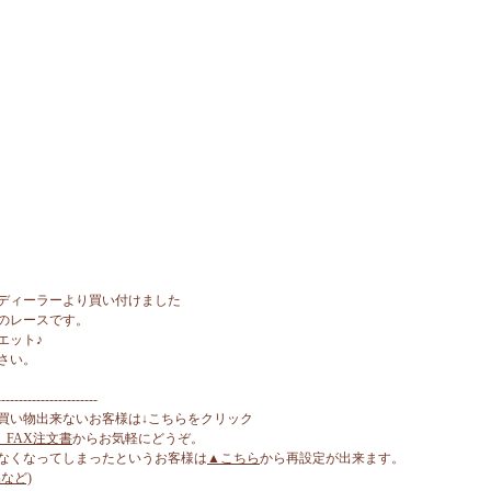
ディーラーより買い付けました
のレースです。
エット♪
さい。
-----------------------
買い物出来ないお客様は↓こちらをクリック
、FAX注文書
からお気軽にどうぞ。
なくなってしまったというお客様は
▲こちら
から再設定が出来ます。
など)