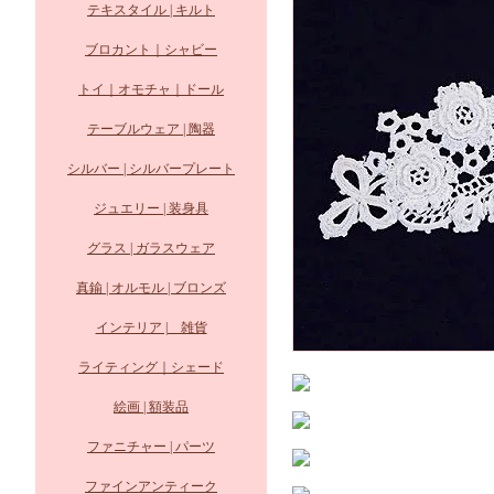
テキスタイル | キルト
ブロカント｜シャビー
トイ｜オモチャ｜ドール
テーブルウェア | 陶器
シルバー | シルバープレート
ジュエリー | 装身具
グラス | ガラスウェア
真鍮 | オルモル | ブロンズ
インテリア | 雑貨
ライティング｜シェード
絵画 | 額装品
ファニチャー | パーツ
ファインアンティーク