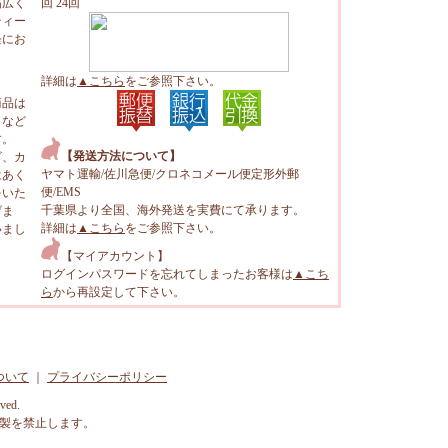
幅広く
回 24回
ティー
軽にお
詳細は
▲こちら
をご参照下さい。
商品は
トなど
す。
【発送方法について】
ビ、カ
ヤマト運輸/佐川急便/クロネコメール便定形外郵
はあく
便/EMS
をいた
千葉県より全国、海外発送を実費にて承ります。
げま
詳細は
▲こちら
をご参照下さい。
いまし
【マイアカウント】
ログインパスワードを忘れてしまったお客様は
▲こち
ら
から再設定して下さい。
ついて
｜
プライバシーポリシー
rved.
製を禁止します。