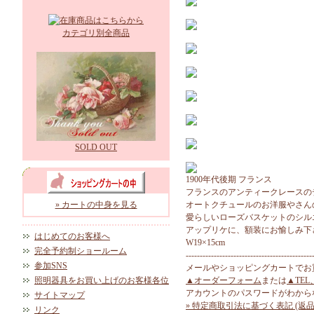
カテゴリ別全商品
SOLD OUT
1900年代後期 フランス
フランスのアンティークレースの
» カートの中身を見る
オートクチュールのお洋服やさん
愛らしいローズバスケットのシル
アップリケに、額装にお愉しみ下
はじめてのお客様へ
W19×15cm
完全予約制ショールーム
---------------------------------------------
参加SNS
メールやショッピングカートでお
照明器具をお買い上げのお客様各位
▲オーダーフォーム
または
▲TEL
アカウントのパスワードがわから
サイトマップ
» 特定商取引法に基づく表記 (返品
リンク