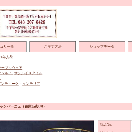
ゴリ一覧
ご注文方法
ショップデータ
021年入荷
テーブルウェア
サンルイ | サンルイスタイル
ス
アンティーク
>
インテリア
シャンパーニュ
（在庫3/残り0）
商品No.