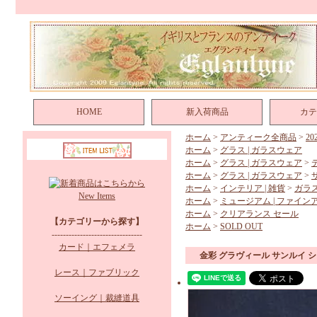
HOME
新入荷商品
カテ
ホーム
>
アンティーク全商品
>
2
ホーム
>
グラス | ガラスウェア
ホーム
>
グラス | ガラスウェア
>
ホーム
>
グラス | ガラスウェア
>
ホーム
>
インテリア | 雑貨
>
ガラ
New Items
ホーム
>
ミュージアム | ファイン
ホーム
>
クリアランス セール
【カテゴリーから探す】
ホーム
>
SOLD OUT
--------------------------------
カード｜エフェメラ
金彩 グラヴィール サンルイ 
レース｜ファブリック
ソーイング｜裁縫道具