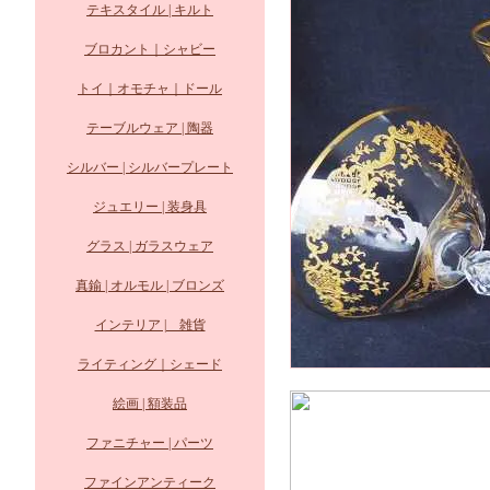
テキスタイル | キルト
ブロカント｜シャビー
トイ｜オモチャ｜ドール
テーブルウェア | 陶器
シルバー | シルバープレート
ジュエリー | 装身具
グラス | ガラスウェア
真鍮 | オルモル | ブロンズ
インテリア | 雑貨
ライティング｜シェード
絵画 | 額装品
ファニチャー | パーツ
ファインアンティーク