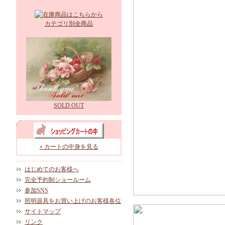
カテゴリ別全商品
SOLD OUT
» カートの中身を見る
はじめてのお客様へ
完全予約制ショールーム
参加SNS
照明器具をお買い上げのお客様各位
サイトマップ
リンク