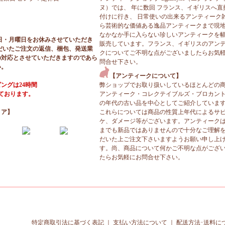
ヌ）では、 年に数回 フランス、イギリスへ直
付けに行き、 日常使いの出来るアンティーク
ら芸術的な価値ある逸品アンティークまで現
なかなか手に入らない珍しいアンティークを
日・月曜日をお休みさせていただき
販売しています。フランス、イギリスのアン
だいたご注文の返信、梱包、発送業
クについてご不明な点がございましたらお気
の対応とさせていただきますのであら
問合せ下さい。
い。
【アンティークについて】
ングは24時間
弊ショップでお取り扱いしているほとんどの
っております。
アンティーク・コレクテイブルズ・ブロカン
の年代の古い品を中心としてご紹介していま
ィア】
これらについては商品の性質上年代によるサ
ケ、ダメージ等がございます。アンティーク
までも新品ではありませんので十分なご理解
だいた上ご注文下さいますようお願い申し上
す。尚、商品について何かご不明な点がござ
たらお気軽にお問合せ下さい。
特定商取引法に基づく表記
｜
支払い方法について
｜
配送方法･送料に