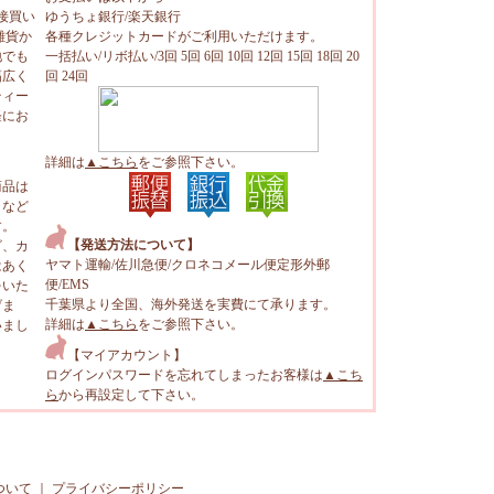
接買い
ゆうちょ銀行/楽天銀行
雑貨か
各種クレジットカードがご利用いただけます。
地でも
一括払い/リボ払い/3回 5回 6回 10回 12回 15回 18回 20
幅広く
回 24回
ティー
軽にお
詳細は
▲こちら
をご参照下さい。
商品は
トなど
す。
【発送方法について】
ビ、カ
ヤマト運輸/佐川急便/クロネコメール便定形外郵
はあく
便/EMS
をいた
千葉県より全国、海外発送を実費にて承ります。
げま
詳細は
▲こちら
をご参照下さい。
いまし
【マイアカウント】
ログインパスワードを忘れてしまったお客様は
▲こち
ら
から再設定して下さい。
ついて
｜
プライバシーポリシー