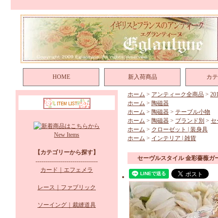
HOME
新入荷商品
カテ
ホーム
>
アンティーク全商品
>
2
ホーム
>
陶磁器
ホーム
>
陶磁器
>
テーブル小物
ホーム
>
陶磁器
>
ブランド別
>
セ
ホーム
>
クローゼット | 装身具
New Items
ホーム
>
インテリア | 雑貨
【カテゴリーから探す】
セーヴルスタイル 金彩薔薇ガ
--------------------------------
カード｜エフェメラ
レース｜ファブリック
ソーイング｜裁縫道具