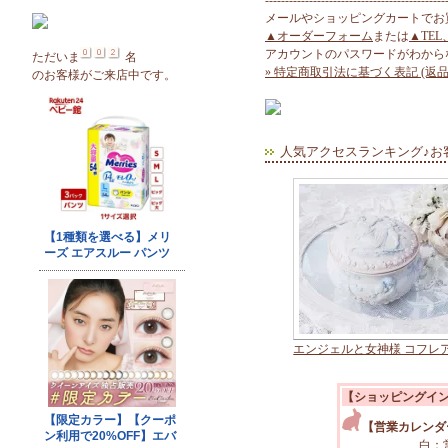
---------------------------------------------
メールやショッピングカートでお
▲オーダーフォーム
または
▲TEL
アカウントのパスワードがわから
ただいま
名
» 特定商取引法に基づく表記 (返品
のお客様がご来店中です。
人気アクセスランキング♪お
エンジェルと女神様 コフレ
【ショッピングイ
【営業カレンダ
白：