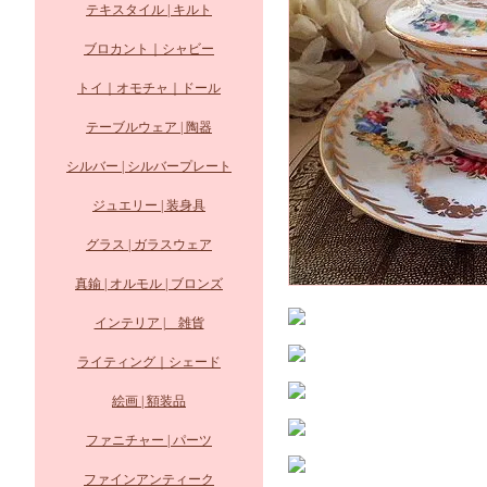
テキスタイル | キルト
ブロカント｜シャビー
トイ｜オモチャ｜ドール
テーブルウェア | 陶器
シルバー | シルバープレート
ジュエリー | 装身具
グラス | ガラスウェア
真鍮 | オルモル | ブロンズ
インテリア | 雑貨
ライティング｜シェード
絵画 | 額装品
ファニチャー | パーツ
ファインアンティーク