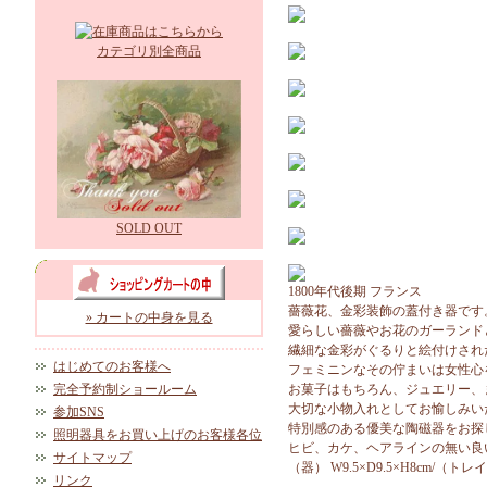
カテゴリ別全商品
SOLD OUT
1800年代後期 フランス
薔薇花、金彩装飾の蓋付き器です
» カートの中身を見る
愛らしい薔薇やお花のガーランド
繊細な金彩がぐるりと絵付けされ
はじめてのお客様へ
フェミニンなその佇まいは女性心
完全予約制ショールーム
お菓子はもちろん、ジュエリー、
大切な小物入れとしてお愉しみい
参加SNS
特別感のある優美な陶磁器をお探
照明器具をお買い上げのお客様各位
ヒビ、カケ、ヘアラインの無い良
サイトマップ
（器） W9.5×D9.5×H8cm/（トレイ
リンク