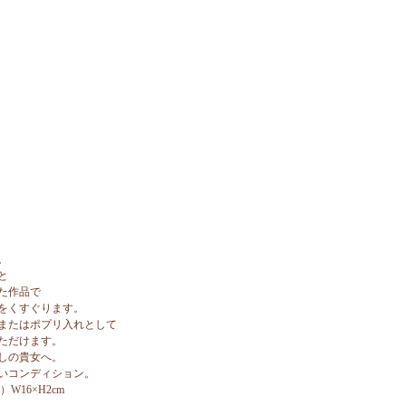
。
と
た作品で
をくすぐります。
またはポプリ入れとして
ただけます。
しの貴女へ。
いコンディション。
）W16×H2cm