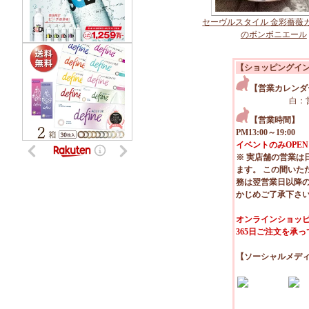
セーヴルスタイル 金彩薔薇
のボンボニエール
【ショッピングイ
【営業カレンダ
白：
【営業時間】
PM13:00～19:00
イベントのみOPEN
※ 実店舗の営業は
ます。 この間いた
務は翌営業日以降
かじめご了承下さ
オンラインショッピ
365日ご注文を承
【ソーシャルメデ