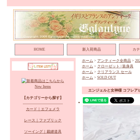
HOME
新入荷商品
カテ
ホーム
>
アンティーク全商品
>
2
ホーム
>
クローゼット | 装身具
ホーム
>
クリアランス セール
ホーム
>
SOLD OUT
New Items
エンジェルと女神様 コフレア
【カテゴリーから探す】
--------------------------------
カード｜エフェメラ
レース｜ファブリック
ソーイング｜裁縫道具