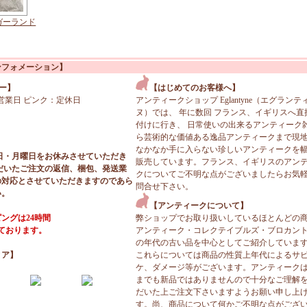
ガーランド
ンフォメーション】
ー】
【はじめてのお客様へ】
営業日 ピンク：定休日
アンティークショップ Eglantyne（エグランテ
ヌ）では、 年に数回 フランス、イギリスへ直
付けに行き、 日常使いの出来るアンティーク
ら芸術的な価値ある逸品アンティークまで現
なかなか手に入らない珍しいアンティークを
日・月曜日をお休みさせていただき
販売しています。フランス、イギリスのアン
だいたご注文の返信、梱包、発送業
クについてご不明な点がございましたらお気
の対応とさせていただきますのであら
問合せ下さい。
い。
【アンティークについて】
ングは24時間
弊ショップでお取り扱いしているほとんどの
っております。
アンティーク・コレクテイブルズ・ブロカン
の年代の古い品を中心としてご紹介していま
ィア】
これらについては商品の性質上年代によるサ
ケ、ダメージ等がございます。アンティーク
までも新品ではありませんので十分なご理解
だいた上ご注文下さいますようお願い申し上
す。尚、商品について何かご不明な点がござ