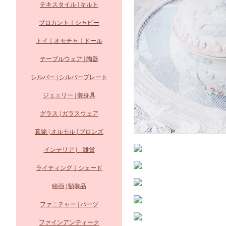
テキスタイル | キルト
ブロカント｜シャビー
トイ｜オモチャ｜ドール
テーブルウェア | 陶器
シルバー | シルバープレート
ジュエリー | 装身具
グラス | ガラスウェア
真鍮 | オルモル | ブロンズ
インテリア | 雑貨
ライティング｜シェード
絵画 | 額装品
ファニチャー | パーツ
ファインアンティーク