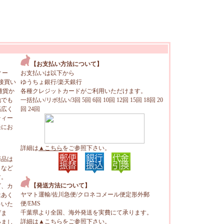
【お支払い方法について】
ィー
お支払いは以下から
接買い
ゆうちょ銀行/楽天銀行
雑貨か
各種クレジットカードがご利用いただけます。
地でも
一括払い/リボ払い/3回 5回 6回 10回 12回 15回 18回 20
幅広く
回 24回
ティー
軽にお
詳細は
▲こちら
をご参照下さい。
商品は
トなど
す。
【発送方法について】
ビ、カ
ヤマト運輸/佐川急便/クロネコメール便定形外郵
はあく
便/EMS
をいた
千葉県より全国、海外発送を実費にて承ります。
げま
詳細は
▲こちら
をご参照下さい。
いまし