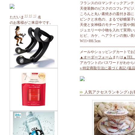
フランスのロマンティックアンテ
天使装飾のビスクのコフレアビジ
ころんと丸い素焼きの蓋付き器に
ただいま
名
ピンクと水色の、まるで砂糖菓子
のお客様がご来店中です。
天使と女神様のモチーフが蓋や側
ジュエリーや小物を入れて実用い
ヒビ、カケ、ヘアラインの無い良
W11×H6.5cm
---------------------------------------------
メールやショッピングカートでお
▲オーダーフォーム
または
▲TEL
アカウントのパスワードがわから
» 特定商取引法に基づく表記 (返品
人気アクセスランキング♪お