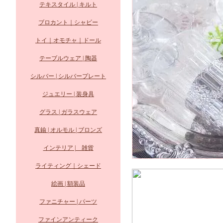
テキスタイル | キルト
ブロカント｜シャビー
トイ｜オモチャ｜ドール
テーブルウェア | 陶器
シルバー | シルバープレート
ジュエリー | 装身具
グラス | ガラスウェア
真鍮 | オルモル | ブロンズ
インテリア | 雑貨
ライティング｜シェード
絵画 | 額装品
ファニチャー | パーツ
ファインアンティーク