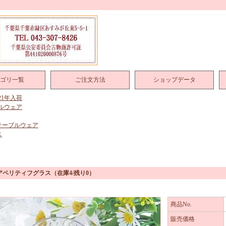
ゴリ一覧
ご注文方法
ショップデータ
021年入荷
ルウェア
テーブルウェア
ス
アペリティフグラス
（在庫4/残り0）
商品No.
販売価格