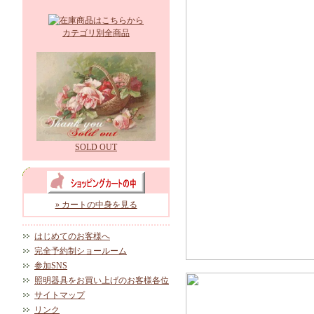
カテゴリ別全商品
SOLD OUT
» カートの中身を見る
はじめてのお客様へ
完全予約制ショールーム
参加SNS
照明器具をお買い上げのお客様各位
サイトマップ
リンク