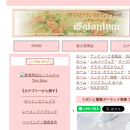
HOME
新入荷商品
カテ
ホーム
>
アンティーク全商品
>
2
ホーム
>
シルバーウェア
>
テーブ
ホーム
>
グラス | ガラスウェア
ホーム
>
グラス | ガラスウェア
>
ホーム
>
インテリア | 雑貨
>
ガラ
New Items
ホーム
>
クリアランス セール
ホーム
>
SOLD OUT
【カテゴリーから探す】
--------------------------------
リボンと薔薇ガーランド装飾 
カード｜エフェメラ
レース｜ファブリック
ソーイング｜裁縫道具