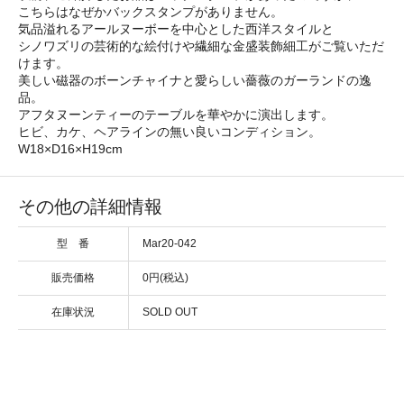
こちらはなぜかバックスタンプがありません。
気品溢れるアールヌーボーを中心とした西洋スタイルと
シノワズリの芸術的な絵付けや繊細な金盛装飾細工がご覧いただ
けます。
美しい磁器のボーンチャイナと愛らしい薔薇のガーランドの逸
品。
アフタヌーンティーのテーブルを華やかに演出します。
ヒビ、カケ、ヘアラインの無い良いコンディション。
W18×D16×H19cm
その他の詳細情報
型 番
Mar20-042
販売価格
0円(税込)
在庫状況
SOLD OUT