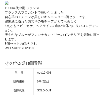
1900年代中期 フランス
フランスのブロカントで買い付けました
勿忘草のモチーフが美しいキャニスター3個セットです。
躍動感に溢れた勿忘草のモチーフがとても美しく
3点ともヒビ、カケ、ヘアラインの無い全体的に良いコンディシ
ョン。
爽やかなブルーがフレンチカントリーのインテリアを素敵に演出
します。
3個セットの価格です。
W11.5×D11×H20cm
その他の詳細情報
型 番
Aug19-008
販売価格
0円(税込)
在庫状況
SOLD OUT