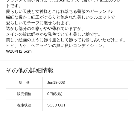
トです。
愛らしい天使と女神様とこぼれ落ちる薔薇のガーランド♪
繊細な透かし細工がぐるりと施された美しいシルエットで
愛らしいモチーフに魅せられます。
透かし部分の金彩がやや薄れていますが、
メインの紋は鮮やかな発色でとても美しい絵です。
美しい絵画のように飾り皿として飾ってお愉しみいただけます。
ヒビ、カケ、ヘアラインの無い良いコンディション。
W20×H2.5cm
その他の詳細情報
型 番
Jun18-003
販売価格
0円(税込)
在庫状況
SOLD OUT