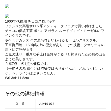
1900年代前期 チェコスロバキア
フランスの高級サロン系アンティークフェアで買い付けました
チェコの伝統工芸 ボヘミアガラス ルードヴィグ・モーゼルのワ
イングラスです。
ボヘミアガラス その最高峰といわれるモーゼルクリスタル。
王室御用達、150年以上の歴史があり、その技術、クオリティの
高さに定評があり
ご覧の通り、重厚な盛上げ金彩がぐるりと施されたため息の出る
ような美しさです。
在庫7点、各1点の価格です。
（手描きの為 絵付けは均等ではありませんが、どれもヒビ、カ
ケ、ヘアラインはございません。）
W6.3×H11.8cm
その他の詳細情報
型 番
July19-078