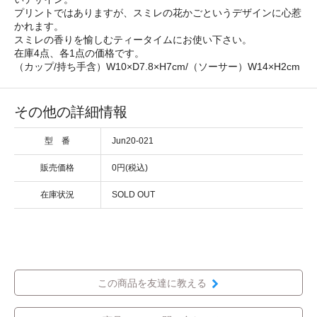
プリントではありますが、スミレの花かごというデザインに心惹
かれます。
スミレの香りを愉しむティータイムにお使い下さい。
在庫4点、各1点の価格です。
（カップ/持ち手含）W10×D7.8×H7cm/（ソーサー）W14×H2cm
その他の詳細情報
型 番
Jun20-021
販売価格
0円(税込)
在庫状況
SOLD OUT
この商品を友達に教える