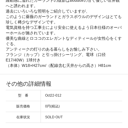
躍動感に溢れたガーランドの陰影はBoudoirの甘く優しい世界観
へと誘われます。
過去にいろいろな照明をご紹介していますが、
このように薔薇のガーランドとガラスボウルのデザインはとても
珍しく稀少なデザインです。
電気資格を持つ工事士により安全に使えるよう日本仕様のオーバ
ーホールが施されています。
優美な曲線とロココのエレガントなディティールが女性心をくす
ぐる、
アンティークの灯りのある暮らしをお愉しみ下さい。
フランジ（カップ）と引っ掛けシーリング、電球（口径
E17/40W）1球付き
（本体）W18×H27cm/（配線含む天井からの高さ）H81cm
その他の詳細情報
型 番
Oct22-012
販売価格
0円(税込)
在庫状況
SOLD OUT