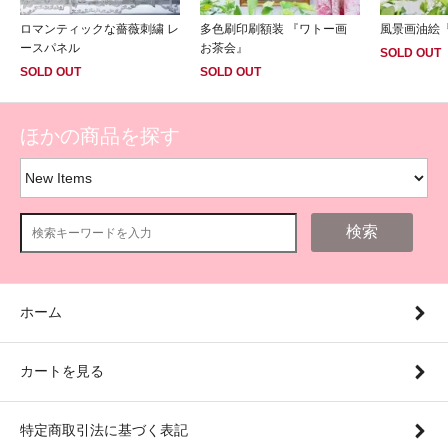
ロマンティックな薔薇刺繍 レ
多色刷印刷額装 『ワトー画
風景画油絵
ースパネル
お茶会』
SOLD OUT
SOLD OUT
SOLD OUT
ほかの商品を探す
検索
ホーム
カートを見る
特定商取引法に基づく表記