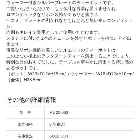
ウォーマー付きシルバープレートのティーポットです。
ご覧いただいただけで、もう余計な言葉は要りませんね、
ロマンティックなリボン装飾がぐるりと施され
ヘコミ、プレートの剥がれなどもほとんど無い良いコンディショ
ン。
内側もキレイで実用としてご使用いただけます。
スタンドに付いた2本のチェーンを外すとポットを持つことが出
来ます、
優美なリボン装飾と美しいシルエットのティーポットは
この上ない極上のアフタヌーンティーを演出することでしょう。
特別な日のおもてなしに、テーブルを華やかに演出する特別感の
あるポットです。
（ポット）W23×D12×H19cm/（ウォーマー）W16×D12×H10cm/
（全体）H28.5cm
その他の詳細情報
型 番
Mar20-063
販売価格
0円(税込)
在庫状況
SOLD OUT