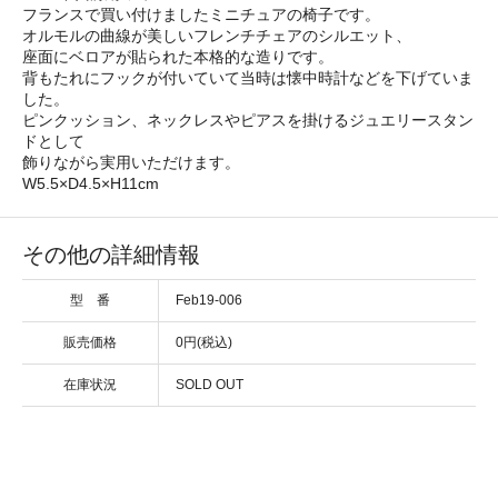
フランスで買い付けましたミニチュアの椅子です。
オルモルの曲線が美しいフレンチチェアのシルエット、
座面にベロアが貼られた本格的な造りです。
背もたれにフックが付いていて当時は懐中時計などを下げていま
した。
ピンクッション、ネックレスやピアスを掛けるジュエリースタン
ドとして
飾りながら実用いただけます。
W5.5×D4.5×H11cm
その他の詳細情報
型 番
Feb19-006
販売価格
0円(税込)
在庫状況
SOLD OUT