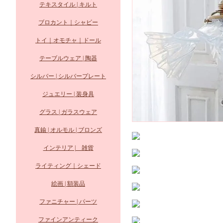
テキスタイル | キルト
ブロカント｜シャビー
トイ｜オモチャ｜ドール
テーブルウェア | 陶器
シルバー | シルバープレート
ジュエリー | 装身具
グラス | ガラスウェア
真鍮 | オルモル | ブロンズ
インテリア | 雑貨
ライティング｜シェード
絵画 | 額装品
ファニチャー | パーツ
ファインアンティーク