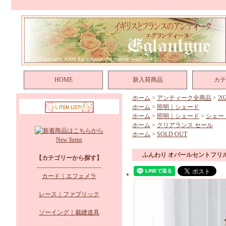
HOME
新入荷商品
カテ
ホーム
>
アンティーク全商品
>
2
ホーム
>
照明｜シェード
ホーム
>
照明｜シェード
>
シェー
ホーム
>
クリアランス セール
ホーム
>
SOLD OUT
New Items
ふんわり オパールセントフリ
【カテゴリーから探す】
--------------------------------
カード｜エフェメラ
レース｜ファブリック
ソーイング｜裁縫道具