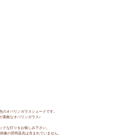
色のオパリンガラスシェードです。
が素敵なオパリンガラス♪
ックな灯りをお愉しみ下さい。
。画像の照明器具は含まれていません。