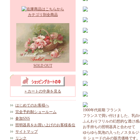
カテゴリ別全商品
SOLD OUT
» カートの中身を見る
はじめてのお客様へ
1900年代前期 フランス
完全予約制ショールーム
フランスで買い付けました、乳白
参加SNS
ふんわりフリルの幻想的な透け感
照明器具をお買い上げのお客様各位
お手持ちの照明器具と合わせて
サイトマップ
ゆらゆら気泡の入ったノスタルジ
リンク
※ シェードのみの販売価格です