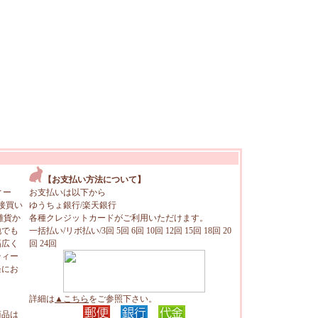
【お支払い方法について】
ィー
お支払いは以下から
接買い
ゆうちょ銀行/楽天銀行
雑貨か
各種クレジットカードがご利用いただけます。
地でも
一括払い/リボ払い/3回 5回 6回 10回 12回 15回 18回 20
幅広く
回 24回
ティー
軽にお
詳細は
▲こちら
をご参照下さい。
商品は