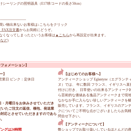
シーリングの照明器具（E17球/コードの長さ50cm）
-----------------------
買い物出来ないお客様は↓こちらをクリック
、FAX注文書
からお気軽にどうぞ。
なくなってしまったというお客様は
▲こちら
から再設定が出来ます。
など)
ンフォメーション】
ー】
【はじめてのお客様へ】
営業日 ピンク：定休日
アンティークショップ Eglantyne（エグランテ
ヌ）では、 年に数回 フランス、イギリスへ直
付けに行き、 日常使いの出来るアンティーク
ら芸術的な価値ある逸品アンティークまで現
なかなか手に入らない珍しいアンティークを
日・月曜日をお休みさせていただき
販売しています。フランス、イギリスのアン
だいたご注文の返信、梱包、発送業
クについてご不明な点がございましたらお気
の対応とさせていただきますのであら
問合せ下さい。
い。
【アンティークについて】
ングは24時間
弊ショップでお取り扱いしているほとんどの