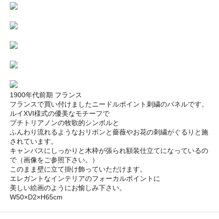
1900年代前期 フランス
フランスで買い付けましたニードルポイント刺繍のパネルです。
ルイXVI様式の優美なモチーフで
プチトリアノンの牧歌的シンボルと
ふんわり流れるようなおリボンと薔薇やお花の刺繍がぐるりと施
されています。
キャンバスにしっかりと木枠が張られ額装仕立てになっているの
で（画像をご参照下さい。）
このまま壁に立て掛け飾っていただけます。
エレガントなインテリアのフォーカルポイントに
美しい絵画のようにお愉しみ下さい。
W50×D2×H65cm