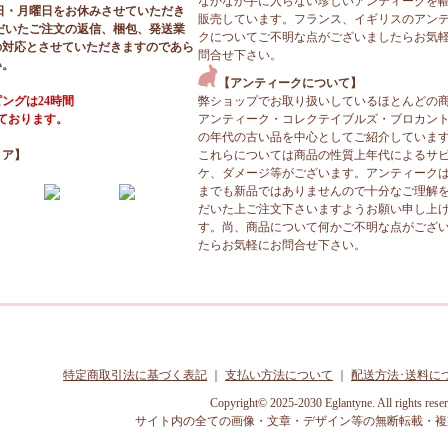
なかなか手に入らない珍しいアンティークを
日・月曜日をお休みさせていただき
販売しています。フランス、イギリスのアン
だいたご注文の返信、梱包、発送業
クについてご不明な点がございましたらお気
の対応とさせていただきますのであら
問合せ下さい。
い。
【アンティークについて】
ングは24時間
弊ショップでお取り扱いしているほとんどの
っております。
アンティーク・コレクテイブルズ・ブロカン
の年代の古い品を中心としてご紹介していま
ィア】
これらについては商品の性質上年代によるサ
ケ、ダメージ等がございます。アンティーク
までも新品ではありませんので十分なご理解
だいた上ご注文下さいますようお願い申し上
す。尚、商品について何かご不明な点がござ
たらお気軽にお問合せ下さい。
特定商取引法に基づく表記
｜
支払い方法について
｜
配送方法･送料に
Copyright© 2025-2030 Eglantyne. All rights rese
サイト内の全ての画像・文章・デザイン等の無断転載・複