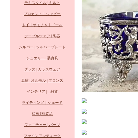
テキスタイル | キルト
ブロカント｜シャビー
トイ｜オモチャ｜ドール
テーブルウェア | 陶器
シルバー | シルバープレート
ジュエリー | 装身具
グラス | ガラスウェア
真鍮 | オルモル | ブロンズ
インテリア | 雑貨
ライティング｜シェード
絵画 | 額装品
ファニチャー | パーツ
ファインアンティーク