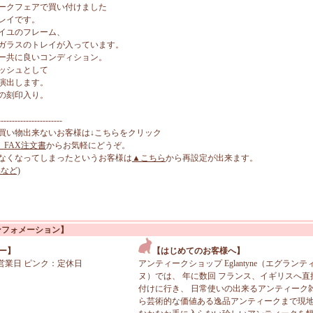
ークフェアで買い付けました
レイです。
イユのフレーム、
ガラスのトレイが入っています。
ー共に良いコンディション。
ッシュとして
演出します。
の刻印入り。
-----------------------
買い物出来ないお客様は↓こちらをクリック
、FAX注文書
からお気軽にどうぞ。
なくなってしまったというお客様は
▲こちら
から再設定が出来ます。
など)
ンフォメーション】
ー】
【はじめてのお客様へ】
営業日 ピンク：定休日
アンティークショップ Eglantyne（エグランテ
ヌ）では、 年に数回 フランス、イギリスへ直
付けに行き、 日常使いの出来るアンティーク
ら芸術的な価値ある逸品アンティークまで現