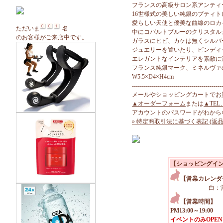
フランスの高級サロン系アンティ
16世様式の美しい純銀のプティト
愛らしい天使と優美な曲線のロカ
ただいま
名
中にコバルトブルーのクリスタル
のお客様がご来店中です。
ガラスにヒビ、カケは無くシルバ
ジュエリーを置いたり、ピンディ
エレガントなインテリアを素敵に
フランス純銀マーク、ミネルヴァ
W5.5×D4×H4cm
---------------------------------------------
メールやショッピングカートでお
▲オーダーフォーム
または
▲TEL
アカウントのパスワードがわから
» 特定商取引法に基づく表記 (返品
【ショッピングイ
【営業カレンダ
白：
【営業時間】
PM13:00～19:00
イベントのみOPEN