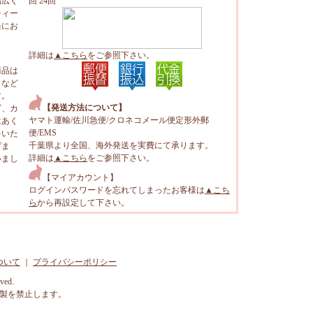
幅広く
回 24回
ティー
軽にお
詳細は
▲こちら
をご参照下さい。
商品は
トなど
す。
【発送方法について】
ビ、カ
ヤマト運輸/佐川急便/クロネコメール便定形外郵
はあく
便/EMS
をいた
千葉県より全国、海外発送を実費にて承ります。
げま
詳細は
▲こちら
をご参照下さい。
いまし
【マイアカウント】
ログインパスワードを忘れてしまったお客様は
▲こち
ら
から再設定して下さい。
ついて
｜
プライバシーポリシー
rved.
製を禁止します。