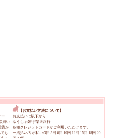
【お支払い方法について】
ィー
お支払いは以下から
接買い
ゆうちょ銀行/楽天銀行
雑貨か
各種クレジットカードがご利用いただけます。
地でも
一括払い/リボ払い/3回 5回 6回 10回 12回 15回 18回 20