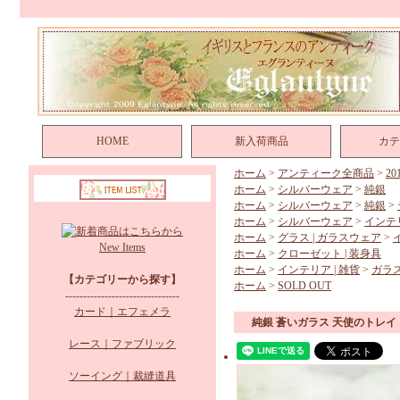
HOME
新入荷商品
カテ
ホーム
>
アンティーク全商品
>
2
ホーム
>
シルバーウェア
>
純銀
ホーム
>
シルバーウェア
>
純銀
>
ホーム
>
シルバーウェア
>
インテ
ホーム
>
グラス | ガラスウェア
>
New Items
ホーム
>
クローゼット | 装身具
ホーム
>
インテリア | 雑貨
>
ガラ
【カテゴリーから探す】
ホーム
>
SOLD OUT
--------------------------------
カード｜エフェメラ
純銀 蒼いガラス 天使のトレイ
レース｜ファブリック
ソーイング｜裁縫道具