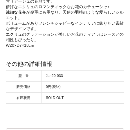
マリアージュの花冠です。
儚げなエクリュのロマンティックなお花のカチューシャ♪
繊細な花弁が幾重にも重なり、天使の羽根のような愛らしいシル
エット。
ボリュームがありフレンチシャビーなインテリアに飾りたい素敵
なデザインです。
エクリュのグラデーションが美しいお花のティアラはレースとの
相性もぴったり。
W20×D7×18cm
その他の詳細情報
型 番
Jan20-033
販売価格
0円(税込)
在庫状況
SOLD OUT