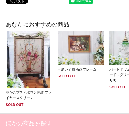
あなたにおすすめの商品
可愛い子猫 版画フレーム
パートドヴ
ード（グリ
SOLD OUT
り0）
SOLD OUT
花かごプティポワン刺繍 ファ
イヤースクリーン
SOLD OUT
ほかの商品を探す