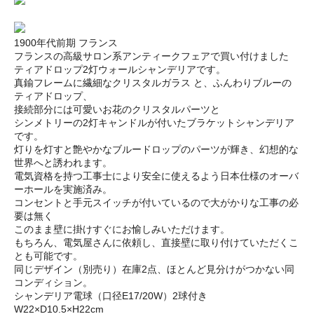
1900年代前期 フランス
フランスの高級サロン系アンティークフェアで買い付けました
ティアドロップ2灯ウォールシャンデリアです。
真鍮フレームに繊細なクリスタルガラス と、ふんわりブルーの
ティアドロップ、
接続部分には可愛いお花のクリスタルパーツと
シンメトリーの2灯キャンドルが付いたブラケットシャンデリア
です。
灯りを灯すと艶やかなブルードロップのパーツが輝き、幻想的な
世界へと誘われます。
電気資格を持つ工事士により安全に使えるよう日本仕様のオーバ
ーホールを実施済み。
コンセントと手元スイッチが付いているので大がかりな工事の必
要は無く
このまま壁に掛けすぐにお愉しみいただけます。
もちろん、電気屋さんに依頼し、直接壁に取り付けていただくこ
とも可能です。
同じデザイン（別売り）在庫2点、ほとんど見分けがつかない同
コンディション。
シャンデリア電球（口径E17/20W）2球付き
W22×D10.5×H22cm