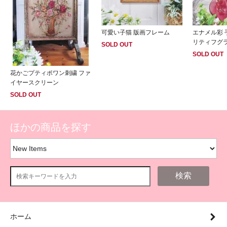
可愛い子猫 版画フレーム
エナメル彩 
リティフグ
SOLD OUT
SOLD OUT
花かごプティポワン刺繍 ファ
イヤースクリーン
SOLD OUT
ほかの商品を探す
検索
ホーム