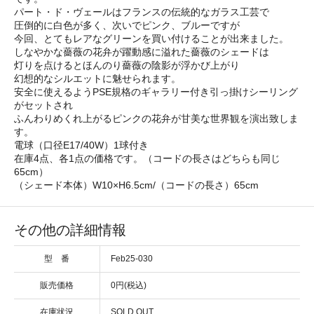
パート・ド・ヴェールはフランスの伝統的なガラス工芸で
圧倒的に白色が多く、次いでピンク、ブルーですが
今回、とてもレアなグリーンを買い付けることが出来ました。
しなやかな薔薇の花弁が躍動感に溢れた薔薇のシェードは
灯りを点けるとほんのり薔薇の陰影が浮かび上がり
幻想的なシルエットに魅せられます。
安全に使えるようPSE規格のギャラリー付き引っ掛けシーリング
がセットされ
ふんわりめくれ上がるピンクの花弁が甘美な世界観を演出致しま
す。
電球（口径E17/40W）1球付き
在庫4点、各1点の価格です。（コードの長さはどちらも同じ
65cm）
（シェード本体）W10×H6.5cm/（コードの長さ）65cm
その他の詳細情報
型 番
Feb25-030
販売価格
0円(税込)
在庫状況
SOLD OUT