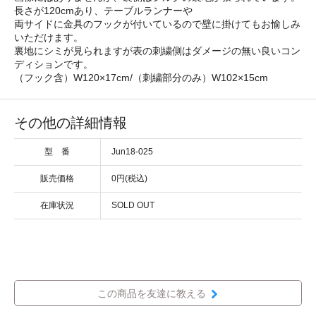
長さが120cmあり、テーブルランナーや
両サイドに金具のフックが付いているので壁に掛けてもお愉しみ
いただけます。
裏地にシミが見られますが表の刺繍側はダメージの無い良いコン
ディションです。
（フック含）W120×17cm/（刺繍部分のみ）W102×15cm
その他の詳細情報
型 番
Jun18-025
販売価格
0円(税込)
在庫状況
SOLD OUT
この商品を友達に教える