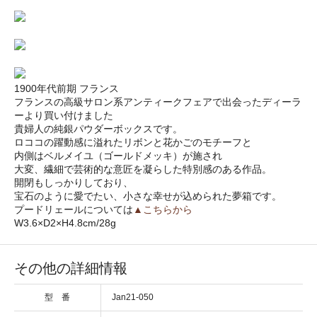
1900年代前期 フランス
フランスの高級サロン系アンティークフェアで出会ったディーラ
ーより買い付けました
貴婦人の純銀パウダーボックスです。
ロココの躍動感に溢れたリボンと花かごのモチーフと
内側はベルメイユ（ゴールドメッキ）が施され
大変、繊細で芸術的な意匠を凝らした特別感のある作品。
開閉もしっかりしており、
宝石のように愛でたい、小さな幸せが込められた夢箱です。
プードリェールについては
▲こちらから
W3.6×D2×H4.8cm/28g
その他の詳細情報
型 番
Jan21-050