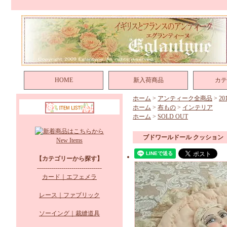
HOME
新入荷商品
カテ
ホーム
>
アンティーク全商品
>
2
ホーム
>
布もの
>
インテリア
ホーム
>
SOLD OUT
ブドワールドール クッション
New Items
【カテゴリーから探す】
--------------------------------
カード｜エフェメラ
レース｜ファブリック
ソーイング｜裁縫道具