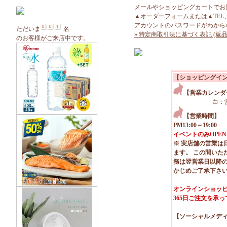
メールやショッピングカートでお
▲オーダーフォーム
または
▲TEL
アカウントのパスワードがわから
ただいま
名
» 特定商取引法に基づく表記 (返品
のお客様がご来店中です。
【ショッピングイ
【営業カレンダ
白：
【営業時間】
PM13:00～19:00
イベントのみOPEN
※ 実店舗の営業は
ます。 この間いた
務は翌営業日以降
かじめご了承下さ
オンラインショッピ
365日ご注文を承
【ソーシャルメデ