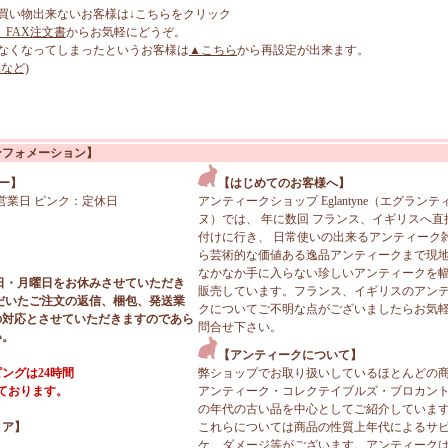
買い物出来ないお客様は↓こちらをクリック
、FAX注文書
からお気軽にどうぞ。
なくなってしまったというお客様は
▲こちら
から再設定が出来ます。
など)
ンフォメーション】
ー】
【はじめてのお客様へ】
営業日 ピンク：定休日
アンティークショップ Eglantyne（エグランテ
ヌ）では、 年に数回 フランス、イギリスへ直
付けに行き、 日常使いの出来るアンティーク
ら芸術的な価値ある逸品アンティークまで現
なかなか手に入らない珍しいアンティークを
日・月曜日をお休みさせていただき
販売しています。フランス、イギリスのアン
だいたご注文の返信、梱包、発送業
クについてご不明な点がございましたらお気
の対応とさせていただきますのであら
問合せ下さい。
い。
【アンティークについて】
ングは24時間
弊ショップでお取り扱いしているほとんどの
っております。
アンティーク・コレクテイブルズ・ブロカン
の年代の古い品を中心としてご紹介していま
ィア】
これらについては商品の性質上年代によるサ
ケ、ダメージ等がございます。アンティーク