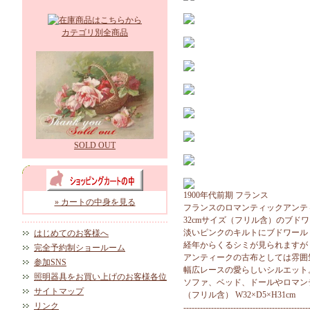
カテゴリ別全商品
SOLD OUT
1900年代前期 フランス
» カートの中身を見る
フランスのロマンティックアンテ
32cmサイズ（フリル含）のブド
淡いピンクのキルトにブドワール
はじめてのお客様へ
経年からくるシミが見られますが
完全予約制ショールーム
アンティークの古布としては雰囲
参加SNS
幅広レースの愛らしいシルエット
照明器具をお買い上げのお客様各位
ソファ、ベッド、ドールやロマン
サイトマップ
（フリル含） W32×D5×H31cm
リンク
---------------------------------------------