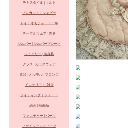
テキスタイル | キルト
ブロカント｜シャビー
トイ｜オモチャ｜ドール
テーブルウェア | 陶器
シルバー | シルバープレート
ジュエリー | 装身具
グラス | ガラスウェア
真鍮 | オルモル | ブロンズ
インテリア | 雑貨
ライティング｜シェード
絵画 | 額装品
ファニチャー | パーツ
ファインアンティーク