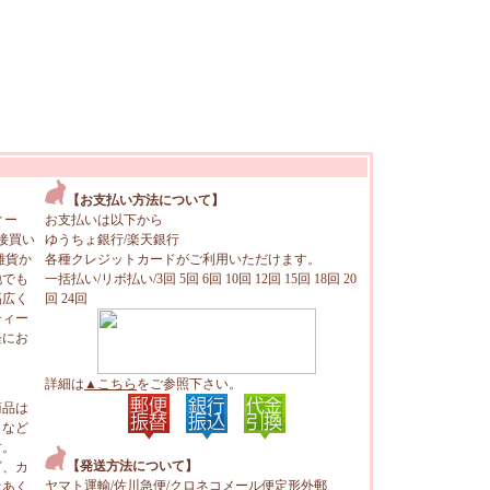
【お支払い方法について】
ィー
お支払いは以下から
接買い
ゆうちょ銀行/楽天銀行
雑貨か
各種クレジットカードがご利用いただけます。
地でも
一括払い/リボ払い/3回 5回 6回 10回 12回 15回 18回 20
幅広く
回 24回
ティー
軽にお
詳細は
▲こちら
をご参照下さい。
商品は
トなど
す。
【発送方法について】
ビ、カ
ヤマト運輸/佐川急便/クロネコメール便定形外郵
はあく