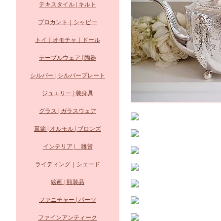
テキスタイル | キルト
ブロカント｜シャビー
トイ｜オモチャ｜ドール
テーブルウェア | 陶器
シルバー | シルバープレート
ジュエリー | 装身具
グラス | ガラスウェア
真鍮 | オルモル | ブロンズ
インテリア | 雑貨
ライティング｜シェード
絵画 | 額装品
ファニチャー | パーツ
ファインアンティーク