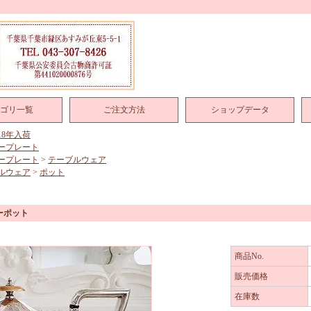
ゴリ一覧
ご注文方法
ショップデータ
018年入荷
ープレート
ープレート
>
テーブルウェア
ルウェア
>
ポット
ーポット
商品No.
販売価格
在庫数