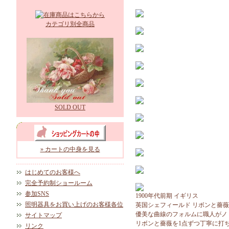
カテゴリ別全商品
SOLD OUT
» カートの中身を見る
はじめてのお客様へ
完全予約制ショールーム
参加SNS
1900年代前期 イギリス
照明器具をお買い上げのお客様各位
英国シェフィールド リボンと薔
優美な曲線のフォルムに職人がノ
サイトマップ
リボンと薔薇を1点ずつ丁寧に打
リンク