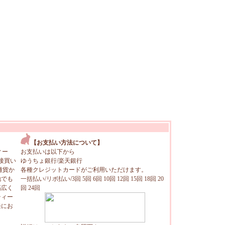
【お支払い方法について】
ィー
お支払いは以下から
接買い
ゆうちょ銀行/楽天銀行
雑貨か
各種クレジットカードがご利用いただけます。
地でも
一括払い/リボ払い/3回 5回 6回 10回 12回 15回 18回 20
幅広く
回 24回
ティー
軽にお