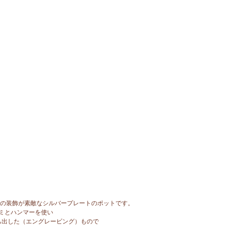
薇の装飾が素敵なシルバープレートのポットです。
ミとハンマーを使い
ち出した（エングレービング）もので