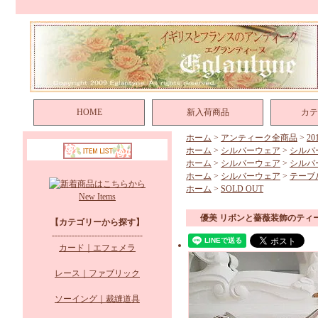
HOME
新入荷商品
カテ
ホーム
>
アンティーク全商品
>
2
ホーム
>
シルバーウェア
>
シルバ
ホーム
>
シルバーウェア
>
シルバ
ホーム
>
シルバーウェア
>
テーブ
ホーム
>
SOLD OUT
New Items
優美 リボンと薔薇装飾のティ
【カテゴリーから探す】
--------------------------------
カード｜エフェメラ
レース｜ファブリック
ソーイング｜裁縫道具