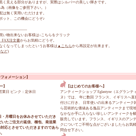
黒く見える部分がありますが、実際はシルバーの美しい輝きです。
る為（画像をご参照下さい。）
配は無く実用いただけます。
ポット、この機会にどうぞ♪
-----------------------
買い物出来ないお客様は↓こちらをクリック
、FAX注文書
からお気軽にどうぞ。
なくなってしまったというお客様は
▲こちら
から再設定が出来ます。
など)
ンフォメーション】
ー】
【はじめてのお客様へ】
営業日 ピンク：定休日
アンティークショップ Eglantyne（エグランテ
ヌ）では、 年に数回 フランス、イギリスへ直
付けに行き、 日常使いの出来るアンティーク
ら芸術的な価値ある逸品アンティークまで現
なかなか手に入らない珍しいアンティークを
日・月曜日をお休みさせていただき
販売しています。フランス、イギリスのアン
だいたご注文の返信、梱包、発送業
クについてご不明な点がございましたらお気
の対応とさせていただきますのであら
問合せ下さい。
い。