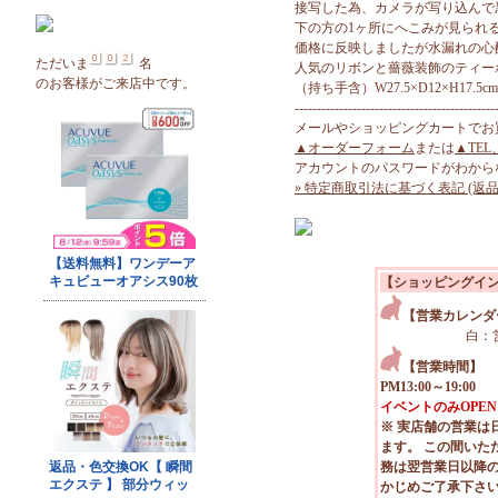
接写した為、カメラが写り込んで
下の方の1ヶ所にへこみが見られ
価格に反映しましたが水漏れの心
ただいま
名
人気のリボンと薔薇装飾のティー
のお客様がご来店中です。
（持ち手含）W27.5×D12×H17.5cm
---------------------------------------------
メールやショッピングカートでお
▲オーダーフォーム
または
▲TEL
アカウントのパスワードがわから
» 特定商取引法に基づく表記 (返品
【ショッピングイ
【営業カレンダ
白：
【営業時間】
PM13:00～19:00
イベントのみOPEN
※ 実店舗の営業は
ます。 この間いた
務は翌営業日以降
かじめご了承下さ