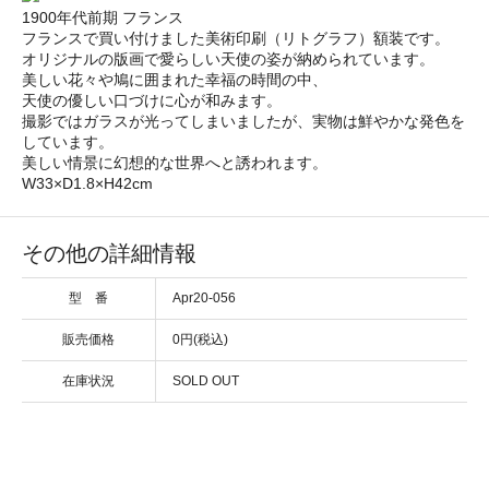
1900年代前期 フランス
フランスで買い付けました美術印刷（リトグラフ）額装です。
オリジナルの版画で愛らしい天使の姿が納められています。
美しい花々や鳩に囲まれた幸福の時間の中、
天使の優しい口づけに心が和みます。
撮影ではガラスが光ってしまいましたが、実物は鮮やかな発色を
しています。
美しい情景に幻想的な世界へと誘われます。
W33×D1.8×H42cm
その他の詳細情報
型 番
Apr20-056
販売価格
0円(税込)
在庫状況
SOLD OUT