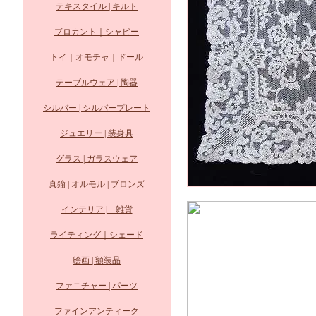
テキスタイル | キルト
ブロカント｜シャビー
トイ｜オモチャ｜ドール
テーブルウェア | 陶器
シルバー | シルバープレート
ジュエリー | 装身具
グラス | ガラスウェア
真鍮 | オルモル | ブロンズ
インテリア | 雑貨
ライティング｜シェード
絵画 | 額装品
ファニチャー | パーツ
ファインアンティーク