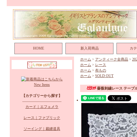
HOME
新入荷商品
カテ
ホーム
>
アンティーク全商品
>
2
ホーム
>
レース
ホーム
>
布もの
ホーム
>
SOLD OUT
New Items
薔薇刺繍レース テーブ
【カテゴリーから探す】
--------------------------------
カード｜エフェメラ
レース｜ファブリック
ソーイング｜裁縫道具