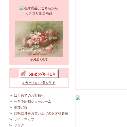
カテゴリ別全商品
SOLD OUT
» カートの中身を見る
はじめてのお客様へ
完全予約制ショールーム
参加SNS
照明器具をお買い上げのお客様各位
サイトマップ
リンク