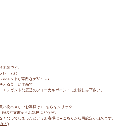
植木鉢です。
フレームに
シルエットが素敵なデザイン♪
映える美しい作品で
、エレガントな窓辺のフォーカルポイントにお愉しみ下さい。
-----------------------
買い物出来ないお客様は↓こちらをクリック
、FAX注文書
からお気軽にどうぞ。
なくなってしまったというお客様は
▲こちら
から再設定が出来ます。
など)