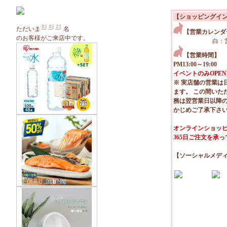
【ショッピングイ
ただいま
名
【営業カレンダ
のお客様がご来店中です。
白：
【営業時間】
PM13:00～19:00
イベントのみOPEN
※ 実店舗の営業は
ます。 この間いた
務は翌営業日以降
かじめご了承下さ
オンラインショッピ
365日ご注文を承
【ソーシャルメデ