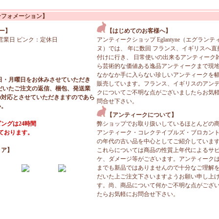
ンフォメーション】
ー】
【はじめてのお客様へ】
営業日 ピンク：定休日
アンティークショップ Eglantyne（エグランテ
ヌ）では、 年に数回 フランス、イギリスへ直
付けに行き、 日常使いの出来るアンティーク
ら芸術的な価値ある逸品アンティークまで現
なかなか手に入らない珍しいアンティークを
日・月曜日をお休みさせていただき
販売しています。フランス、イギリスのアン
だいたご注文の返信、梱包、発送業
クについてご不明な点がございましたらお気
の対応とさせていただきますのであら
問合せ下さい。
い。
【アンティークについて】
ングは24時間
弊ショップでお取り扱いしているほとんどの
っております。
アンティーク・コレクテイブルズ・ブロカン
の年代の古い品を中心としてご紹介していま
ィア】
これらについては商品の性質上年代によるサ
ケ、ダメージ等がございます。アンティーク
までも新品ではありませんので十分なご理解
だいた上ご注文下さいますようお願い申し上
す。尚、商品について何かご不明な点がござ
たらお気軽にお問合せ下さい。