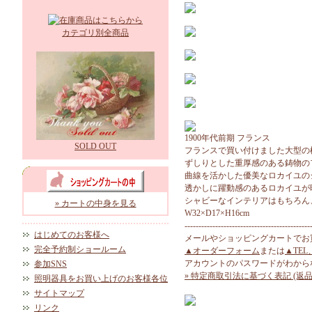
カテゴリ別全商品
1900年代前期 フランス
SOLD OUT
フランスで買い付けました大型の
ずしりとした重厚感のある鋳物の
曲線を活かした優美なロカイユの
透かしに躍動感のあるロカイユが
シャビーなインテリアはもちろん
» カートの中身を見る
W32×D17×H16cm
---------------------------------------------
はじめてのお客様へ
メールやショッピングカートでお
完全予約制ショールーム
▲オーダーフォーム
または
▲TEL
アカウントのパスワードがわから
参加SNS
» 特定商取引法に基づく表記 (返品
照明器具をお買い上げのお客様各位
サイトマップ
リンク