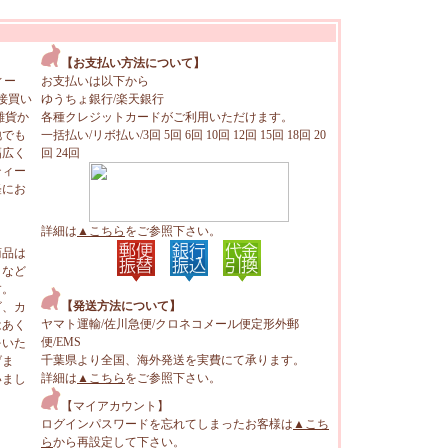
【お支払い方法について】
ィー
お支払いは以下から
接買い
ゆうちょ銀行/楽天銀行
雑貨か
各種クレジットカードがご利用いただけます。
地でも
一括払い/リボ払い/3回 5回 6回 10回 12回 15回 18回 20
幅広く
回 24回
ティー
軽にお
詳細は
▲こちら
をご参照下さい。
商品は
トなど
す。
【発送方法について】
ビ、カ
ヤマト運輸/佐川急便/クロネコメール便定形外郵
はあく
便/EMS
をいた
千葉県より全国、海外発送を実費にて承ります。
げま
詳細は
▲こちら
をご参照下さい。
いまし
【マイアカウント】
ログインパスワードを忘れてしまったお客様は
▲こち
ら
から再設定して下さい。