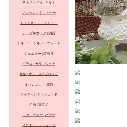
テキスタイル | キルト
ブロカント｜シャビー
トイ｜オモチャ｜ドール
テーブルウェア | 陶器
シルバー | シルバープレート
ジュエリー | 装身具
グラス | ガラスウェア
真鍮 | オルモル | ブロンズ
インテリア | 雑貨
ライティング｜シェード
絵画 | 額装品
ファニチャー | パーツ
ファインアンティーク