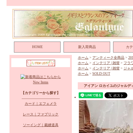
HOME
新入荷商品
カテ
ホーム
>
アンティーク全商品
>
2
ホーム
>
インテリア | 雑貨
>
フラ
ホーム
>
インテリア | 雑貨
>
ジャ
ホーム
>
SOLD OUT
New Items
アイアン ロカイユのジャルデ
【カテゴリーから探す】
--------------------------------
カード｜エフェメラ
レース｜ファブリック
ソーイング｜裁縫道具