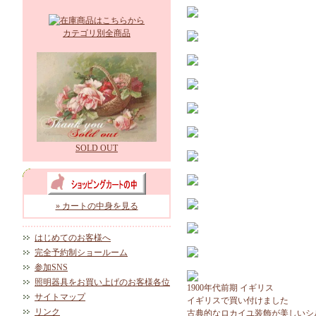
カテゴリ別全商品
SOLD OUT
» カートの中身を見る
はじめてのお客様へ
完全予約制ショールーム
参加SNS
照明器具をお買い上げのお客様各位
1900年代前期 イギリス
サイトマップ
イギリスで買い付けました
リンク
古典的なロカイユ装飾が美しいシ