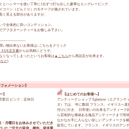
ミとハンマーを使い丁寧に1点ずつ打ち出した豪華なエングレービング、
イコーン（どんぐり）のモチーフが施されています。
黒く見える部分がありますが、
。
いで全体的に良いコンディション、
でアフタヌーンティーをお愉しみ下さい。
-----------------------
買い物出来ないお客様は↓こちらをクリック
、FAX注文書
からお気軽にどうぞ。
なくなってしまったというお客様は
▲こちら
から再設定が出来ます。
など)
ンフォメーション】
ー】
【はじめてのお客様へ】
営業日 ピンク：定休日
アンティークショップ Eglantyne（エグランテ
ヌ）では、 年に数回 フランス、イギリスへ直
付けに行き、 日常使いの出来るアンティーク
ら芸術的な価値ある逸品アンティークまで現
なかなか手に入らない珍しいアンティークを
日・月曜日をお休みさせていただき
販売しています。フランス、イギリスのアン
だいたご注文の返信、梱包、発送業