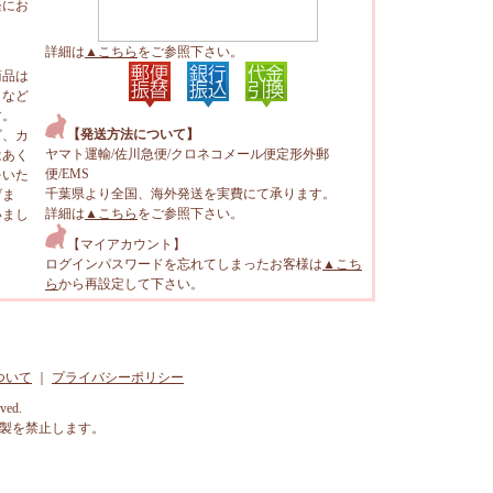
軽にお
詳細は
▲こちら
をご参照下さい。
商品は
トなど
す。
【発送方法について】
ビ、カ
ヤマト運輸/佐川急便/クロネコメール便定形外郵
はあく
便/EMS
をいた
千葉県より全国、海外発送を実費にて承ります。
げま
詳細は
▲こちら
をご参照下さい。
いまし
【マイアカウント】
ログインパスワードを忘れてしまったお客様は
▲こち
ら
から再設定して下さい。
ついて
｜
プライバシーポリシー
rved.
製を禁止します。