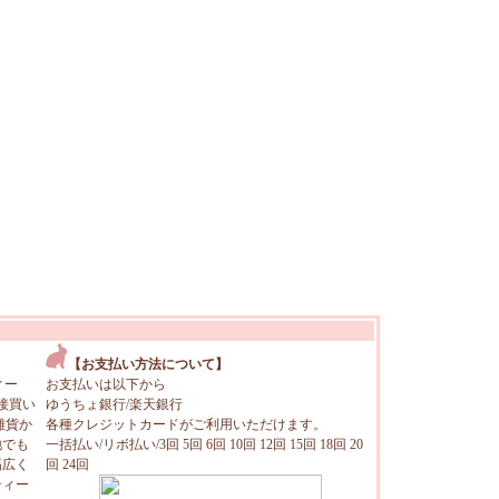
【お支払い方法について】
ィー
お支払いは以下から
接買い
ゆうちょ銀行/楽天銀行
雑貨か
各種クレジットカードがご利用いただけます。
地でも
一括払い/リボ払い/3回 5回 6回 10回 12回 15回 18回 20
幅広く
回 24回
ティー