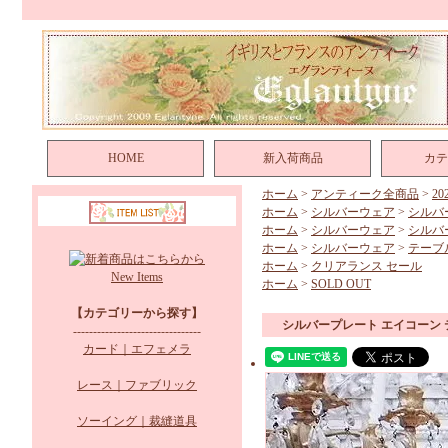
HOME
新入荷商品
カテ
ホーム
>
アンティーク全商品
>
2
ホーム
>
シルバーウェア
>
シルバ
ホーム
>
シルバーウェア
>
シルバ
ホーム
>
シルバーウェア
>
テーブ
ホーム
>
クリアランス セール
New Items
ホーム
>
SOLD OUT
【カテゴリーから探す】
シルバープレート エイコーン
--------------------------------
カード｜エフェメラ
レース｜ファブリック
ソーイング｜裁縫道具