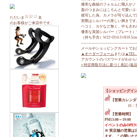
優美な曲線のフォルムに職人がノ
蓋のつまみにはころんと可愛いエ
接写した為、カメラが写り込んで
ただいま
名
実際はシルバーの美しい輝きです
のお客様がご来店中です。
ヘコミ、カケなど無く、中もきれ
優美な英国シルバー（プレート）
（持ち手含）W22×D14.5×H19.5cm
---------------------------------------------
メールやショッピングカートでお
▲オーダーフォーム
または
▲TEL
アカウントのパスワードがわから
» 特定商取引法に基づく表記 (返品
【ショッピングイ
【営業カレンダ
白：
【営業時間】
PM13:00～19:00
イベントのみOPEN
※ 実店舗の営業は
ます。 この間いた