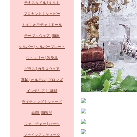
テキスタイル | キルト
ブロカント｜シャビー
トイ｜オモチャ｜ドール
テーブルウェア | 陶器
シルバー | シルバープレート
ジュエリー | 装身具
グラス | ガラスウェア
真鍮 | オルモル | ブロンズ
インテリア | 雑貨
ライティング｜シェード
絵画 | 額装品
ファニチャー | パーツ
ファインアンティーク