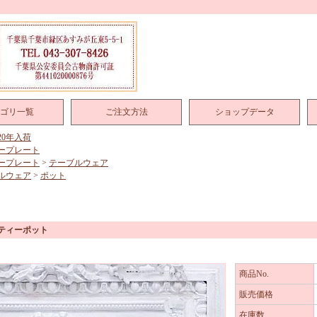
ゴリ一覧
ご注文方法
ショップデータ
020年入荷
ープレート
ープレート
>
テーブルウェア
ルウェア
>
ポット
 ティーポット
商品No.
販売価格
在庫数