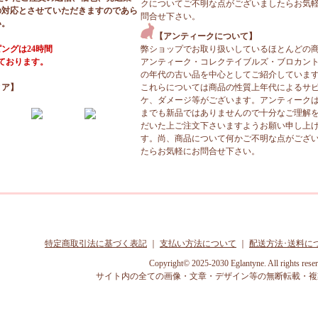
クについてご不明な点がございましたらお気
の対応とさせていただきますのであら
問合せ下さい。
い。
【アンティークについて】
ングは24時間
弊ショップでお取り扱いしているほとんどの
っております。
アンティーク・コレクテイブルズ・ブロカン
の年代の古い品を中心としてご紹介していま
ィア】
これらについては商品の性質上年代によるサ
ケ、ダメージ等がございます。アンティーク
までも新品ではありませんので十分なご理解
だいた上ご注文下さいますようお願い申し上
す。尚、商品について何かご不明な点がござ
たらお気軽にお問合せ下さい。
特定商取引法に基づく表記
｜
支払い方法について
｜
配送方法･送料に
Copyright© 2025-2030 Eglantyne. All rights rese
サイト内の全ての画像・文章・デザイン等の無断転載・複