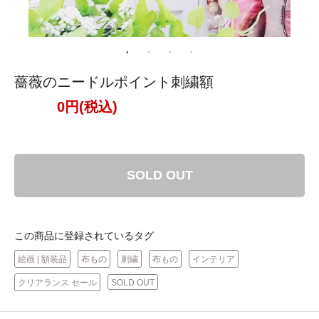
薔薇のニードルポイント刺繍額
0円(税込)
SOLD OUT
この商品に登録されているタグ
絵画 | 額装品
布もの
刺繍
布もの
インテリア
クリアランス セール
SOLD OUT