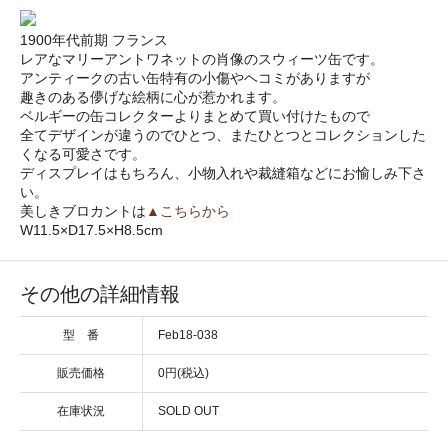
1900年代前期 フランス
レアなマリーアントワネットの肖像のスウィーツ缶です。
アンティークの古い缶特有の小傷やヘコミがありますが
趣きのある儚げな絵柄に心が惹かれます。
ベルギーの缶コレクターよりまとめて買い付けたもので
全てデザインが違うのでひとつ、またひとつとコレクションした
くなる可愛さです。
ディスプレイはもちろん、小物入れや裁縫箱などにお愉しみ下さ
い。
美しきブロカントは
▲こちらから
W11.5×D17.5×H8.5cm
その他の詳細情報
型 番
Feb18-038
販売価格
0円(税込)
在庫状況
SOLD OUT