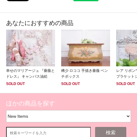
あなたにおすすめの商品
幸せのマリアージュ 『薔薇と
稀少 ロココ 手描き薔薇 ベン
レア リボ
ドレス』 キャンバス油絵
チボックス
ブラケット
SOLD OUT
SOLD OUT
SOLD OUT
ほかの商品を探す
検索