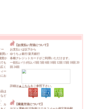
【お支払い方法について】
ィー
お支払いは以下から
接買い
ゆうちょ銀行/楽天銀行
雑貨か
各種クレジットカードがご利用いただけます。
地でも
一括払い/リボ払い/3回 5回 6回 10回 12回 15回 18回 20
幅広く
回 24回
ティー
軽にお
詳細は
▲こちら
をご参照下さい。
商品は
トなど
す。
【発送方法について】
ビ、カ
ヤマト運輸/佐川急便/クロネコメール便定形外郵
はあく