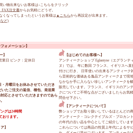
買い物出来ないお客様は↓こちらをクリック
、FAX注文書
からお気軽にどうぞ。
なくなってしまったというお客様は
▲こちら
から再設定が出来ます。
など)
ンフォメーション】
ー】
【はじめてのお客様へ】
営業日 ピンク：定休日
アンティークショップ Eglantyne（エグランテ
ヌ）では、 年に数回 フランス、イギリスへ直
付けに行き、 日常使いの出来るアンティーク
ら芸術的な価値ある逸品アンティークまで現
なかなか手に入らない珍しいアンティークを
日・月曜日をお休みさせていただき
販売しています。フランス、イギリスのアン
だいたご注文の返信、梱包、発送業
クについてご不明な点がございましたらお気
の対応とさせていただきますのであら
問合せ下さい。
い。
【アンティークについて】
ングは24時間
弊ショップでお取り扱いしているほとんどの
っております。
アンティーク・コレクテイブルズ・ブロカン
の年代の古い品を中心としてご紹介していま
ィア】
これらについては商品の性質上年代によるサ
ケ、ダメージ等がございます。アンティーク