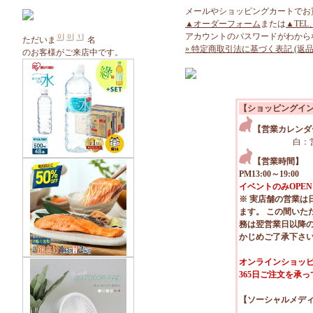
メールやショッピングカートでお
▲オーダーフォーム
または
▲TEL
アカウントのパスワードがわから
ただいま
名
» 特定商取引法に基づく表記 (返品
のお客様がご来店中です。
【ショッピングイ
【営業カレンダ
白：
【営業時間】
PM13:00～19:00
イベントのみOPEN
※ 実店舗の営業は
ます。 この間いた
務は翌営業日以降
かじめご了承下さ
オンラインショッピ
365日ご注文を承
【ソーシャルメデ