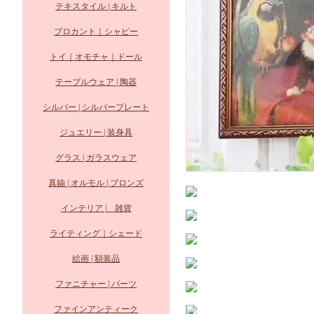
テキスタイル | キルト
ブロカント｜シャビー
トイ｜オモチャ｜ドール
テーブルウェア | 陶器
シルバー | シルバープレート
ジュエリー | 装身具
グラス | ガラスウェア
真鍮 | オルモル | ブロンズ
インテリア | 雑貨
ライティング｜シェード
絵画 | 額装品
ファニチャー | パーツ
ファインアンティーク