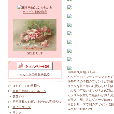
カテゴリ別全商品
SOLD OUT
1900年代中期 ベルギー
» カートの中身を見る
ベルギーのアンティークフェアで
1940年頃の子猫のプリントが額
はじめてのお客様へ
リボンを首に巻いた愛らしい子猫
小ぶりで可愛いオリジナルの額に
完全予約制ショールーム
ガラスが反射して色合いが薄く見
参加SNS
ガラス、額、共にダメージは無く
照明器具をお買い上げのお客様各位
同じシリーズで別のデザイン（別
サイトマップ
W26.8×D1×H20cm
リンク
---------------------------------------------