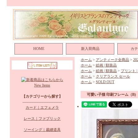
HOME
新入荷商品
カテ
ホーム
>
アンティーク全商品
>
2
ホーム
>
絵画 | 額装品
ホーム
>
絵画 | 額装品
>
プリント |
ホーム
>
クリアランス セール
ホーム
>
SOLD OUT
New Items
可愛い子猫 印刷フレーム（B)
【カテゴリーから探す】
--------------------------------
カード｜エフェメラ
レース｜ファブリック
ソーイング｜裁縫道具