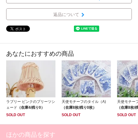
返品について
あなたにおすすめの商品
ラブリー ピンクのプリーツシ
天使モチーフのタイル（A)
天使モチーフ
ェード
（在庫4/残り0）
（在庫8枚/残り0枚）
（在庫8枚/
SOLD OUT
SOLD OUT
SOLD OUT
ほかの商品を探す