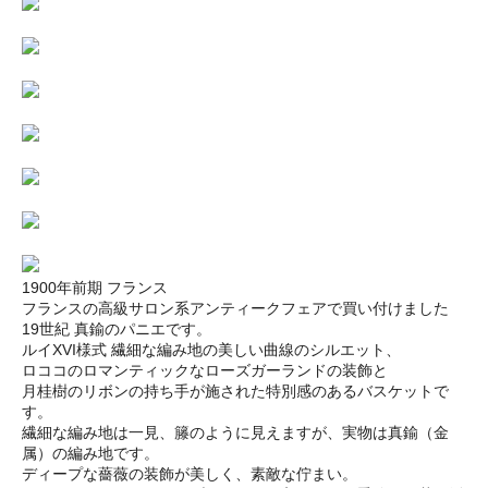
1900年前期 フランス
フランスの高級サロン系アンティークフェアで買い付けました
19世紀 真鍮のパニエです。
ルイXVI様式 繊細な編み地の美しい曲線のシルエット、
ロココのロマンティックなローズガーランドの装飾と
月桂樹のリボンの持ち手が施された特別感のあるバスケットで
す。
繊細な編み地は一見、籐のように見えますが、実物は真鍮（金
属）の編み地です。
ディープな薔薇の装飾が美しく、素敵な佇まい。