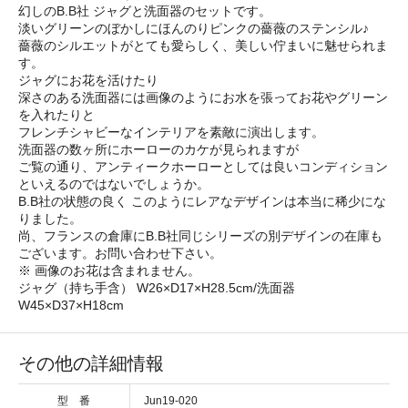
幻しのB.B社 ジャグと洗面器のセットです。
淡いグリーンのぼかしにほんのりピンクの薔薇のステンシル♪
薔薇のシルエットがとても愛らしく、美しい佇まいに魅せられま
す。
ジャグにお花を活けたり
深さのある洗面器には画像のようにお水を張ってお花やグリーン
を入れたりと
フレンチシャビーなインテリアを素敵に演出します。
洗面器の数ヶ所にホーローのカケが見られますが
ご覧の通り、アンティークホーローとしては良いコンディション
といえるのではないでしょうか。
B.B社の状態の良く このようにレアなデザインは本当に稀少にな
りました。
尚、フランスの倉庫にB.B社同じシリーズの別デザインの在庫も
ございます。お問い合わせ下さい。
※ 画像のお花は含まれません。
ジャグ（持ち手含） W26×D17×H28.5cm/洗面器
W45×D37×H18cm
その他の詳細情報
型 番
Jun19-020