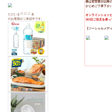
務は翌営業日以降
かじめご了承下さ
ただいま
名
オンラインショッピ
のお客様がご来店中です。
365日ご注文を承
【ソーシャルメデ