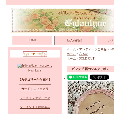
HOME
新入荷商品
カテ
ホーム
>
アンティーク全商品
>
2
ホーム
>
布もの
ホーム
>
SOLD OUT
ピンク 広幅のシルクリボン
New Items
【カテゴリーから探す】
--------------------------------
カード｜エフェメラ
レース｜ファブリック
ソーイング｜裁縫道具