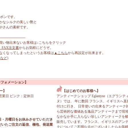
リボンです。
かなシルクの美しい艶と
やさんの素材です。
-----------------------
買い物出来ないお客様は↓こちらをクリック
、FAX注文書
からお気軽にどうぞ。
なくなってしまったというお客様は
▲こちら
から再設定が出来ます。
など)
ンフォメーション】
ー】
【はじめてのお客様へ】
営業日 ピンク：定休日
アンティークショップ Eglantyne（エグランテ
ヌ）では、 年に数回 フランス、イギリスへ直
付けに行き、 日常使いの出来るアンティーク
ら芸術的な価値ある逸品アンティークまで現
なかなか手に入らない珍しいアンティークを
日・月曜日をお休みさせていただき
販売しています。フランス、イギリスのアン
だいたご注文の返信、梱包、発送業
クについてご不明な点がございましたらお気