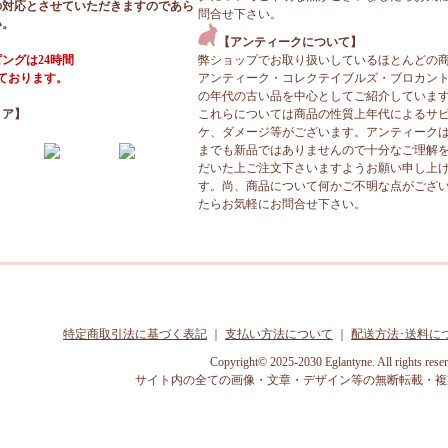
の対応とさせていただきますのであら
問合せ下さい。
い。
【アンティークについて】
ングは24時間
弊ショップでお取り扱いしているほとんどの
っております。
アンティーク・コレクテイブルズ・ブロカン
の年代の古い品を中心としてご紹介していま
ィア】
これらについては商品の性質上年代によるサ
ケ、ダメージ等がございます。アンティーク
までも新品ではありませんので十分なご理解
だいた上ご注文下さいますようお願い申し上
す。尚、商品について何かご不明な点がござ
たらお気軽にお問合せ下さい。
特定商取引法に基づく表記
｜
支払い方法について
｜
配送方法･送料に
Copyright© 2025-2030 Eglantyne. All rights rese
サイト内の全ての画像・文章・デザイン等の無断転載・複