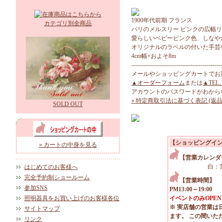
1900年代前期 フランス
カテゴリ別全商品
パリのメルスリー ピンクの広幅
愛らしいベビーピンク色、しなや
オリジナルのラベルの付いた手芸
4cm幅×およそ8m
---------------------------------------------
メールやショッピングカートでお
▲オーダーフォーム
または
▲TEL
アカウントのパスワードがわから
» 特定商取引法に基づく表記 (返品
SOLD OUT
【ショッピングイ
» カートの中身を見る
【営業カレンダ
白：
はじめてのお客様へ
完全予約制ショールーム
【営業時間】
参加SNS
PM13:00～19:00
照明器具をお買い上げのお客様各位
イベントのみOPEN
※ 実店舗の営業は
サイトマップ
ます。 この間いた
リンク