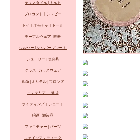
テキスタイル | キルト
ブロカント｜シャビー
トイ｜オモチャ｜ドール
テーブルウェア | 陶器
シルバー | シルバープレート
ジュエリー | 装身具
グラス | ガラスウェア
真鍮 | オルモル | ブロンズ
インテリア | 雑貨
ライティング｜シェード
絵画 | 額装品
ファニチャー | パーツ
ファインアンティーク