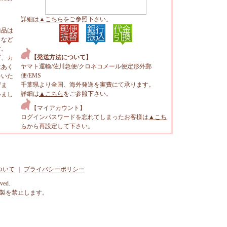
詳細は
▲こちら
をご参照下さい。
商品は
トなど
す。
【発送方法について】
ビ、カ
ヤマト運輸/佐川急便/クロネコメール便定形外郵
はあく
便/EMS
をいた
千葉県より全国、海外発送を実費にて承ります。
げま
詳細は
▲こちら
をご参照下さい。
いまし
【マイアカウント】
ログインパスワードを忘れてしまったお客様は
▲こち
ら
から再設定して下さい。
ついて
｜
プライバシーポリシー
rved.
製を禁止します。