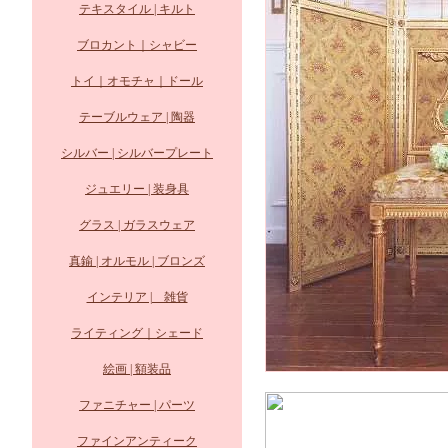
テキスタイル | キルト
ブロカント｜シャビー
トイ｜オモチャ｜ドール
テーブルウェア | 陶器
シルバー | シルバープレート
ジュエリー | 装身具
グラス | ガラスウェア
真鍮 | オルモル | ブロンズ
インテリア | 雑貨
ライティング｜シェード
絵画 | 額装品
ファニチャー | パーツ
ファインアンティーク