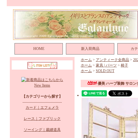
HOME
新入荷商品
カテ
ホーム
>
アンティーク全商品
>
2
ホーム
>
家具 | パーツ
>
椅子
ホーム
>
SOLD OUT
優美 ハープ装飾 サロン
New Items
【カテゴリーから探す】
--------------------------------
カード｜エフェメラ
レース｜ファブリック
ソーイング｜裁縫道具