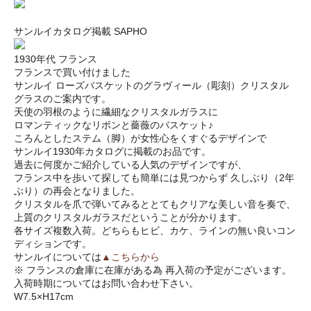
サンルイカタログ掲載 SAPHO
1930年代 フランス
フランスで買い付けました
サンルイ ローズバスケットのグラヴィール（彫刻）クリスタル
グラスのご案内です。
天使の羽根のように繊細なクリスタルガラスに
ロマンティックなリボンと薔薇のバスケット♪
ころんとしたステム（脚）が女性心をくすぐるデザインで
サンルイ1930年カタログに掲載のお品です。
過去に何度かご紹介している人気のデザインですが、
フランス中を歩いて探しても簡単には見つからず 久しぶり（2年
ぶり）の再会となりました。
クリスタルを爪で弾いてみるととてもクリアな美しい音を奏で、
上質のクリスタルガラスだということが分かります。
各サイズ複数入荷。どちらもヒビ、カケ、ラインの無い良いコン
ディションです。
サンルイについては
▲こちらから
※ フランスの倉庫に在庫がある為 再入荷の予定がございます。
入荷時期についてはお問い合わせ下さい。
W7.5×H17cm