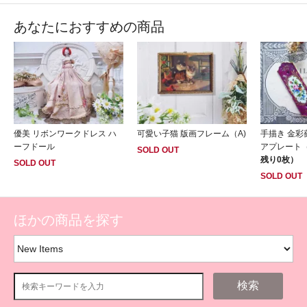
あなたにおすすめの商品
優美 リボンワークドレス ハ
可愛い子猫 版画フレーム（A)
手描き 金彩
ーフドール
アプレート
SOLD OUT
残り0枚）
SOLD OUT
SOLD OUT
ほかの商品を探す
検索