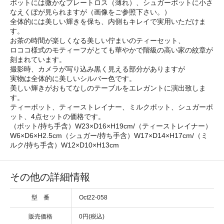
ポットには微かなプレートロス（薄れ）、シュガーポットに小さ
なえくぼが見られますが（画像をご参照下さい。）
全体的には美しい輝きを保ち、内側もキレイで実用いただけま
す。
お茶の時間が楽しくなる美しい佇まいのティーセット、
ロココ様式のモティーフがとても華やかで階級の高い家の紋章が
刻まれています。
撮影時、カメラが写り込み黒く見える部分がありますが
実物は全体的に美しいシルバー色です。
美しい輝きがおもてなしのテーブルをエレガントに演出致しま
す。
ティーポット、ティーストレイナー、ミルクポット、シュガーポ
ット、4点セットの価格です。
（ポット/持ち手含）W23×D16×H19cm/（ティーストレイナー）
W6×D6×H2.5cm（シュガー/持ち手含）W17×D14×H17cm/（ミ
ルク/持ち手含）W12×D10×H13cm
その他の詳細情報
型 番
Oct22-058
販売価格
0円(税込)