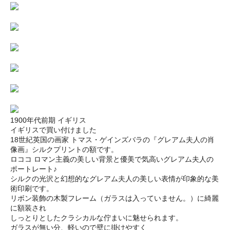
1900年代前期 イギリス
イギリスで買い付けました
18世紀英国の画家 トマス・ゲインズバラの『グレアム夫人の肖
像画』シルクプリントの額です。
ロココ ロマン主義の美しい背景と優美で気高いグレアム夫人の
ポートレート♪
シルクの光沢と幻想的なグレアム夫人の美しい表情が印象的な美
術印刷です。
リボン装飾の木製フレーム（ガラスは入っていません。）に綺麗
に額装され
しっとりとしたクラシカルな佇まいに魅せられます。
ガラスが無い分、軽いので壁に掛けやすく