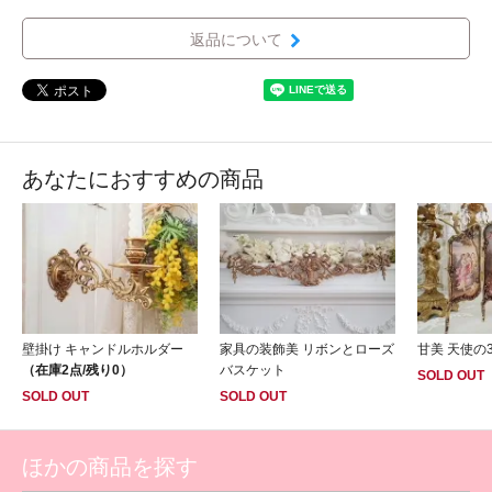
返品について
あなたにおすすめの商品
壁掛け キャンドルホルダー
家具の装飾美 リボンとローズ
甘美 天使の
（在庫2点/残り0）
バスケット
SOLD OUT
SOLD OUT
SOLD OUT
ほかの商品を探す