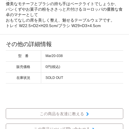
優美なモチーフとブラシの持ち手はベークライトでしょうか、
パンくずやお菓子の粉をささっと片付けるヨーロッパの優雅な食
卓のマナーとして
おもてなしの席を美しく整え、魅せるテーブルウェアです。
トレイ W22.5×D2×H20.5cm/ブラシ W29×D3×4.5cm
その他の詳細情報
型 番
Mar20-038
販売価格
0円(税込)
在庫状況
SOLD OUT
この商品を友達に教える