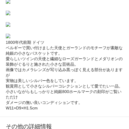
1800年代前期 ドイツ
ベルギーで買い付けました天使とガーランドのモチーフが素敵な
純銀の小さなバスケットです。
愛らしいツインの天使と繊細なローズガーランドとメダリオンの
装飾がぐるりと施された小さな芸術品。
画像ではカメラレンズが写り込み黒っぽく見える部分があります
が
実物は美しいシルバー色をしています。
観賞用として小さなシルバーコレクションとして愛でたい一品。
小さいながらもしっかりと純銀800ホールマークの刻印がご覧い
ただけ
ダメージの無い良いコンディションです。
W11×D9×H1.5cm
その他の詳細情報