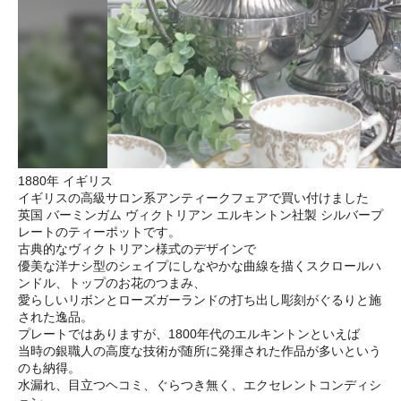
1880年 イギリス
イギリスの高級サロン系アンティークフェアで買い付けました
英国 バーミンガム ヴィクトリアン エルキントン社製 シルバープ
レートのティーポットです。
古典的なヴィクトリアン様式のデザインで
優美な洋ナシ型のシェイプにしなやかな曲線を描くスクロールハ
ンドル、トップのお花のつまみ、
愛らしいリボンとローズガーランドの打ち出し彫刻がぐるりと施
された逸品。
プレートではありますが、1800年代のエルキントンといえば
当時の銀職人の高度な技術が随所に発揮された作品が多いという
のも納得。
水漏れ、目立つヘコミ、ぐらつき無く、エクセレントコンディシ