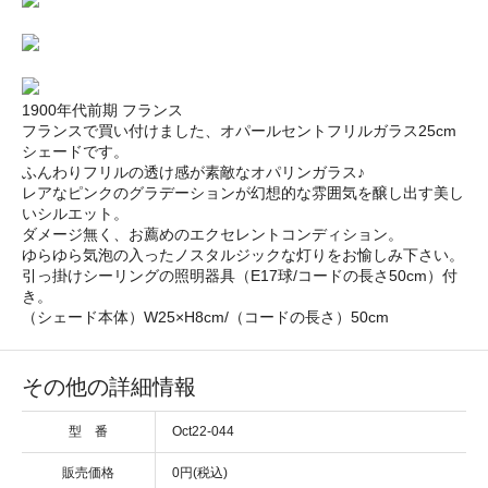
1900年代前期 フランス
フランスで買い付けました、オパールセントフリルガラス25cm
シェードです。
ふんわりフリルの透け感が素敵なオパリンガラス♪
レアなピンクのグラデーションが幻想的な雰囲気を醸し出す美し
いシルエット。
ダメージ無く、お薦めのエクセレントコンディション。
ゆらゆら気泡の入ったノスタルジックな灯りをお愉しみ下さい。
引っ掛けシーリングの照明器具（E17球/コードの長さ50cm）付
き。
（シェード本体）W25×H8cm/（コードの長さ）50cm
その他の詳細情報
型 番
Oct22-044
販売価格
0円(税込)