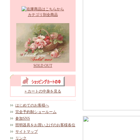
カテゴリ別全商品
SOLD OUT
» カートの中身を見る
はじめてのお客様へ
完全予約制ショールーム
参加SNS
照明器具をお買い上げのお客様各位
サイトマップ
リンク