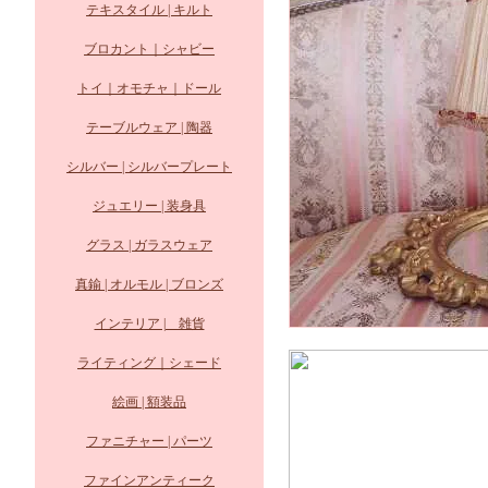
テキスタイル | キルト
ブロカント｜シャビー
トイ｜オモチャ｜ドール
テーブルウェア | 陶器
シルバー | シルバープレート
ジュエリー | 装身具
グラス | ガラスウェア
真鍮 | オルモル | ブロンズ
インテリア | 雑貨
ライティング｜シェード
絵画 | 額装品
ファニチャー | パーツ
ファインアンティーク