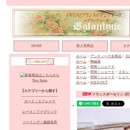
HOME
新入荷商品
カテ
ホーム
>
アンティーク全商品
>
2
ホーム
>
陶磁器
ホーム
>
照明｜シェード
ホーム
>
照明｜シェード
>
スタン
ホーム
>
照明｜シェード
>
シェー
New Items
ホーム
>
SOLD OUT
【カテゴリーから探す】
フランスポーセリン 2
--------------------------------
カード｜エフェメラ
レース｜ファブリック
ソーイング｜裁縫道具