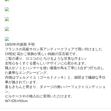
1800年代後期 不明
フランスの高級サロン系アンティークフェアで買い付けました
19世紀 花かご装飾が美しい純銀の宝石箱です。
ご覧の通り、ロココのとろけるような甘美な佇まい♪
女性心をくすぐる愛らしいデザインに心惹かれます。
職人がノミとハンマーを使い薔薇や蔦を丁寧に1点ずつ打ち出し
た豪華なエングレービング、
内側はヴェルメイユ（ゴールドメッキ）と、細部まで繊細な手仕
事が施されています。
蓋もきちんと閉まり、ダメージの無いパーフェクトコンディショ
ン。
ピルケースや小物入れに実用いただけます。
W7×D5×H3cm