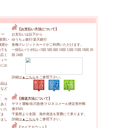
【お支払い方法について】
ィー
お支払いは以下から
接買い
ゆうちょ銀行/楽天銀行
雑貨か
各種クレジットカードがご利用いただけます。
地でも
一括払い/リボ払い/3回 5回 6回 10回 12回 15回 18回 20
幅広く
回 24回
ティー
軽にお
詳細は
▲こちら
をご参照下さい。
商品は
トなど
す。
【発送方法について】
ビ、カ
ヤマト運輸/佐川急便/クロネコメール便定形外郵
はあく
便/EMS
をいた
千葉県より全国、海外発送を実費にて承ります。
げま
詳細は
▲こちら
をご参照下さい。
いまし
【マイアカウント】