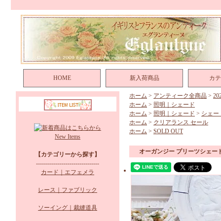
HOME
新入荷商品
カテ
ホーム
>
アンティーク全商品
>
2
ホーム
>
照明｜シェード
ホーム
>
照明｜シェード
>
シェー
ホーム
>
クリアランス セール
ホーム
>
SOLD OUT
New Items
オーガンジー プリーツシェー
【カテゴリーから探す】
--------------------------------
カード｜エフェメラ
レース｜ファブリック
ソーイング｜裁縫道具