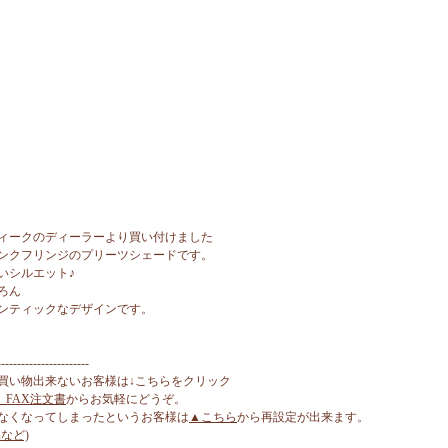
ィークのディーラーより買い付けました
ンクフリンジのプリーツシェードです。
いシルエット♪
ろん
ンティックなデザインです。
-----------------------
買い物出来ないお客様は↓こちらをクリック
、FAX注文書
からお気軽にどうぞ。
なくなってしまったというお客様は
▲こちら
から再設定が出来ます。
など)