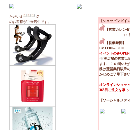
ただいま
名
【ショッピングイ
のお客様がご来店中です。
【営業カレンダ
白：
【営業時間】
PM13:00～19:00
イベントのみOPEN
※ 実店舗の営業は
ます。 この間いた
務は翌営業日以降
かじめご了承下さ
オンラインショッピ
365日ご注文を承
【ソーシャルメデ