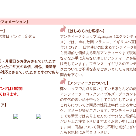
ンフォメーション】
ー】
【はじめてのお客様へ】
営業日 ピンク：定休日
アンティークショップ Eglantyne（エグランテ
ヌ）では、 年に数回 フランス、イギリスへ直
付けに行き、 日常使いの出来るアンティーク
ら芸術的な価値ある逸品アンティークまで現
なかなか手に入らない珍しいアンティークを
日・月曜日をお休みさせていただき
販売しています。フランス、イギリスのアン
だいたご注文の返信、梱包、発送業
クについてご不明な点がございましたらお気
の対応とさせていただきますのであら
問合せ下さい。
い。
【アンティークについて】
ングは24時間
弊ショップでお取り扱いしているほとんどの
っております。
アンティーク・コレクテイブルズ・ブロカン
の年代の古い品を中心としてご紹介していま
ィア】
これらについては商品の性質上年代によるサ
ケ、ダメージ等がございます。アンティーク
までも新品ではありませんので十分なご理解
だいた上ご注文下さいますようお願い申し上
す。尚、商品について何かご不明な点がござ
たらお気軽にお問合せ下さい。