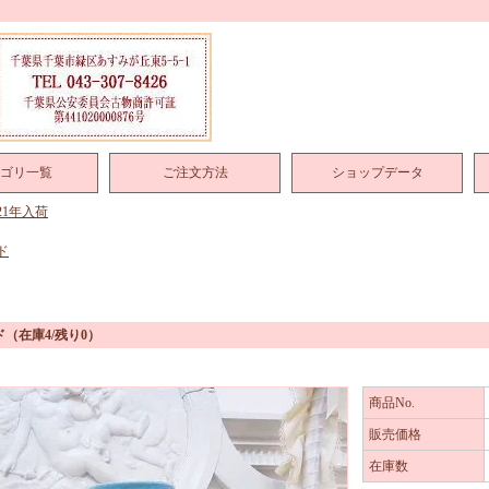
ゴリ一覧
ご注文方法
ショップデータ
021年入荷
ド
ド
（在庫4/残り0）
商品No.
販売価格
在庫数