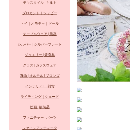
テキスタイル | キルト
ブロカント｜シャビー
トイ｜オモチャ｜ドール
テーブルウェア | 陶器
シルバー | シルバープレート
ジュエリー | 装身具
グラス | ガラスウェア
真鍮 | オルモル | ブロンズ
インテリア | 雑貨
ライティング｜シェード
絵画 | 額装品
ファニチャー | パーツ
ファインアンティーク