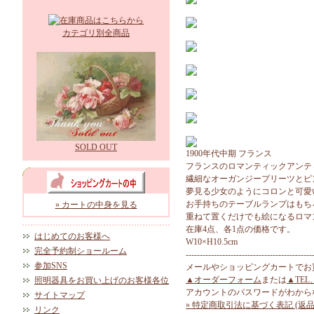
カテゴリ別全商品
SOLD OUT
1900年代中期 フランス
フランスのロマンティックアンテ
繊細なオーガンジープリーツとピ
夢見る少女のようにコロンと可愛
お手持ちのテーブルランプはもち
» カートの中身を見る
重ねて置くだけでも絵になるロマ
在庫4点、各1点の価格です。
はじめてのお客様へ
W10×H10.5cm
完全予約制ショールーム
---------------------------------------------
参加SNS
メールやショッピングカートでお
▲オーダーフォーム
または
▲TEL
照明器具をお買い上げのお客様各位
アカウントのパスワードがわから
サイトマップ
» 特定商取引法に基づく表記 (返品
リンク