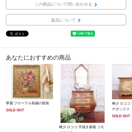
この商品について問い合わせる
返品について
あなたにおすすめの商品
華麗 フローラル刺繍の額装
稀少 ロココ
チボックス
SOLD OUT
SOLD OUT
稀少 ロココ 手描き薔薇 コモ