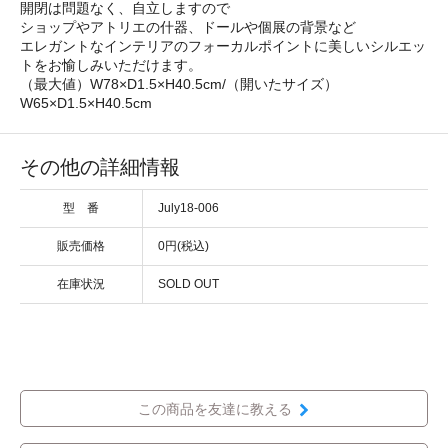
開閉は問題なく、自立しますので
ショップやアトリエの什器、ドールや個展の背景など
エレガントなインテリアのフォーカルポイントに美しいシルエッ
トをお愉しみいただけます。
（最大値）W78×D1.5×H40.5cm/（開いたサイズ）
W65×D1.5×H40.5cm
その他の詳細情報
型 番
July18-006
販売価格
0円(税込)
在庫状況
SOLD OUT
この商品を友達に教える