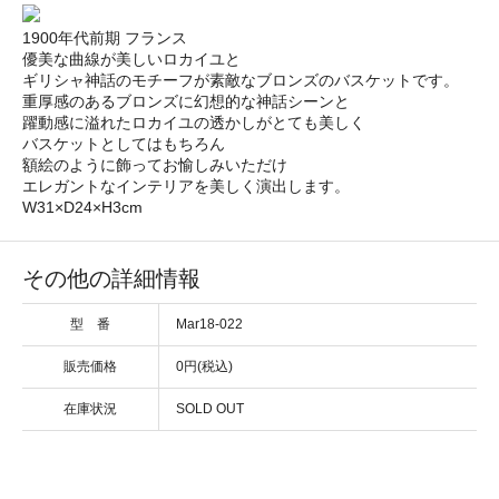
1900年代前期 フランス
優美な曲線が美しいロカイユと
ギリシャ神話のモチーフが素敵なブロンズのバスケットです。
重厚感のあるブロンズに幻想的な神話シーンと
躍動感に溢れたロカイユの透かしがとても美しく
バスケットとしてはもちろん
額絵のように飾ってお愉しみいただけ
エレガントなインテリアを美しく演出します。
W31×D24×H3cm
その他の詳細情報
型 番
Mar18-022
販売価格
0円(税込)
在庫状況
SOLD OUT