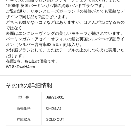
1906年 英国バーミンガム製の純銀ハンドブラシです。
ご覧の通り、リボンとローズガーランドの装飾がとても素敵なデ
ザインで同じ品が2点ございます。
どちらも微かなヘコミなどはありますが、ほとんど気になるもの
ではなく
表面はエングレーヴィングの美しいモチーフが施されています。
バーミンガム・アセイ・オフィスの錨と英国シルバーの保証ライ
オン（シルバー含有率92.5％）刻印入り。
お洋服ブラシとして、またはテーブルの上のしつらえに実用いた
だけます。
在庫2点、各1点の価格です。
W18×D4×H4cm
その他の詳細情報
型 番
July21-031
販売価格
0円(税込)
在庫状況
SOLD OUT